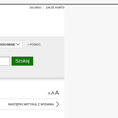
ZALOGUJ
ZAŁÓŻ KONTO
ANSOWANE
+ POMOC
A
A
A
NASTĘPNY ARTYKUŁ Z WYDANIA