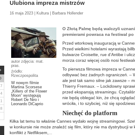
Ulubiona impreza mistrzów
16 maja 2023 | Kultura | Barbara Hollender
O Złotą Palmę będą walczyli uznani
premierami powraca na festiwal po 
Przed wtorkową inauguracją w Cannes 
Przed wielkimi hotelami wyrastają bil
bulwarze Croisette, rue d’Antibe i ul
morza coraz więcej osób nosi festiwal
autor zdjęcia: mat.
pras.
To pierwsza filmowa impreza w Cannes
źródło:
odbywać bez żadnych ograniczeń. – W 
Rzeczpospolita
D
ale jest tak samo silne jak zawsze – m
W nowym filmie
7
Thierry Fremaux. – Lockdowny sprawił
Martina Scorsese
„Killers of the Flower
przed ekspansją streamingu. Czytaliś
14
Moon” występują
nie będą oblegać kin, że chcą oglądać
Robert De Niro i
21
wróciła, i to szybciej, niż się spodziew
Leonardo DiCaprio
28
Niechęć do platform
Kilka lat temu to właśnie Cannes wydało wojnę streamingowi. Szefo
w konkursie nie może znaleźć się film, który nie ma dystrybucji w
konflikt z Netfliksem,...