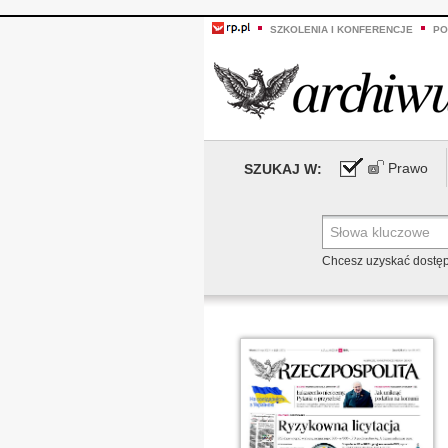
SZKOLENIA I KONFERENCJE
PO
Prawo
SZUKAJ W:
Chcesz uzyskać dostę