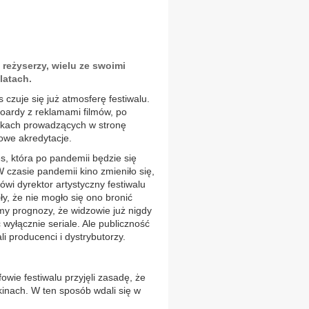
 reżyserzy, wielu ze swoimi
latach.
czuje się już atmosferę festiwalu.
lboardy z reklamami filmów, po
iczkach prowadzących w stronę
owe akredytacje.
, która po pandemii będzie się
czasie pandemii kino zmieniło się,
ówi dyrektor artystyczny festiwalu
y, że nie mogło się ono bronić
my prognozy, że widzowie już nigdy
 wyłącznie seriale. Ale publiczność
ali producenci i dystrybutorzy.
wie festiwalu przyjęli zasadę, że
 kinach. W ten sposób wdali się w