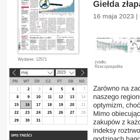
Giełda złap
16 maja 2023 | 
Wydanie:
12571
źródło:
Rzeczpospolita
maj
2023
«
»
PN
WT
ŚR
CZ
PT
SB
ND
Zarówno na zach
1
2
3
4
5
6
7
naszego region
8
9
10
11
12
13
14
optymizm, choć
15
16
17
18
19
20
21
Mimo obiecując
22
23
24
25
26
27
28
29
30
31
zakupów z każdą
indeksy roztrw
SPIS TREŚCI
godzinach handl