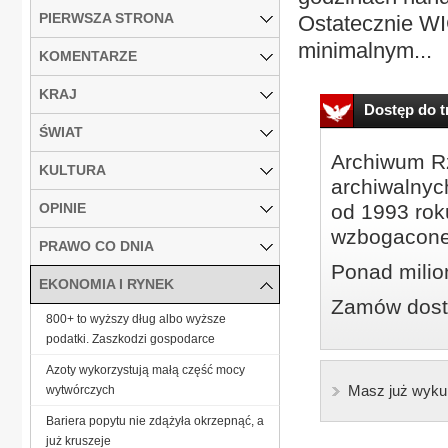
PIERWSZA STRONA
Ostatecznie WIG
minimalnym...
KOMENTARZE
KRAJ
Dostęp do tr
ŚWIAT
Archiwum Rz
KULTURA
archiwalnyc
OPINIE
od 1993 roku
wzbogacone
PRAWO CO DNIA
Ponad milio
EKONOMIA I RYNEK
Zamów dostę
800+ to wyższy dług albo wyższe
podatki. Zaszkodzi gospodarce
Azoty wykorzystują małą część mocy
Masz już wyku
wytwórczych
Bariera popytu nie zdążyła okrzepnąć, a
już kruszeje