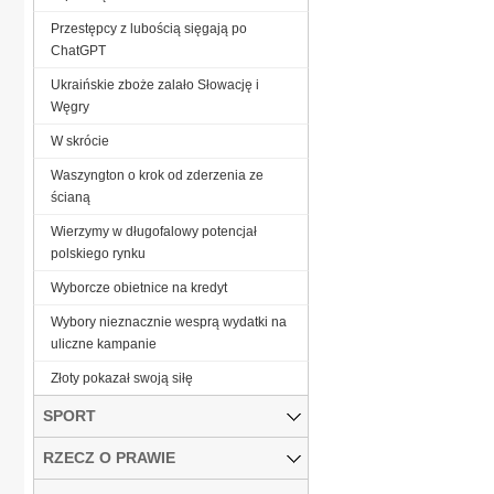
Przestępcy z lubością sięgają po
ChatGPT
Ukraińskie zboże zalało Słowację i
Węgry
W skrócie
Waszyngton o krok od zderzenia ze
ścianą
Wierzymy w długofalowy potencjał
polskiego rynku
Wyborcze obietnice na kredyt
Wybory nieznacznie wesprą wydatki na
uliczne kampanie
Złoty pokazał swoją siłę
SPORT
RZECZ O PRAWIE