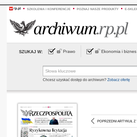
SZKOLENIA I KONFERENCJE
POZNAJ NASZE PRODUKTY
E-SKLE
Prawo
Ekonomia i biznes
SZUKAJ W:
Chcesz uzyskać dostęp do archiwum?
Zobacz ofertę
POPRZEDNI ARTYKUŁ Z