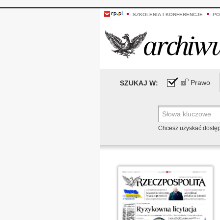
SZKOLENIA I KONFERENCJE
PO
Prawo
SZUKAJ W:
Chcesz uzyskać dostę