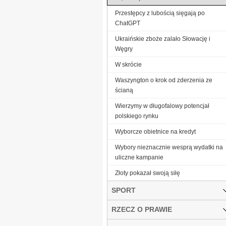
Przestępcy z lubością sięgają po
ChatGPT
Ukraińskie zboże zalało Słowację i
Węgry
W skrócie
Waszyngton o krok od zderzenia ze
ścianą
Wierzymy w długofalowy potencjał
polskiego rynku
Wyborcze obietnice na kredyt
Wybory nieznacznie wesprą wydatki na
uliczne kampanie
Złoty pokazał swoją siłę
SPORT
RZECZ O PRAWIE