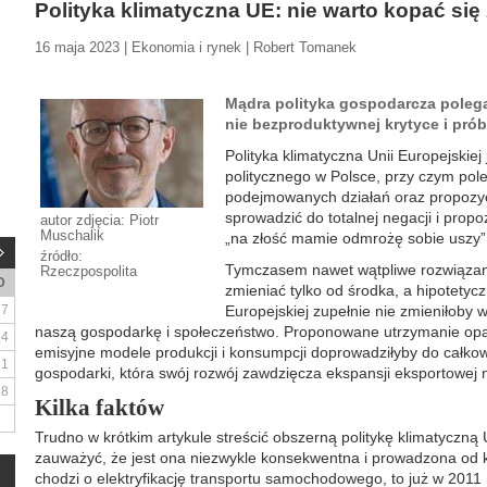
Polityka klimatyczna UE: nie warto kopać się
16 maja 2023 | Ekonomia i rynek | Robert Tomanek
Mądra polityka gospodarcza poleg
nie bezproduktywnej krytyce i prób
Polityka klimatyczna Unii Europejskie
politycznego w Polsce, przy czym pol
podejmowanych działań oraz propozyc
sprowadzić do totalnej negacji i prop
autor zdjęcia: Piotr
Muschalik
„na złość mamie odmrożę sobie uszy”
źródło:
Tymczasem nawet wątpliwe rozwiązani
Rzeczpospolita
D
zmieniać tylko od środka, a hipotetycz
7
Europejskiej zupełnie nie zmieniłoby w
naszą gospodarkę i społeczeństwo. Proponowane utrzymanie opar
14
emisyjne modele produkcji i konsumpcji doprowadziłyby do całkowi
21
gospodarki, która swój rozwój zawdzięcza ekspansji eksportowej na
28
Kilka faktów
Trudno w krótkim artykule streścić obszerną politykę klimatyczną 
zauważyć, że jest ona niezwykle konsekwentna i prowadzona od kil
chodzi o elektryfikację transportu samochodowego, to już w 2011 