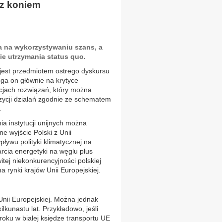
 z koniem
a na wykorzystywaniu szans, a
ie utrzymania status quo.
j jest przedmiotem ostrego dyskursu
ega on głównie na krytyce
jach rozwiązań, który można
ozycji działań zgodnie ze schematem
.
a instytucji unijnych można
ne wyjście Polski z Unii
pływu polityki klimatycznej na
cia energetyki na węglu plus
tej niekonkurencyjności polskiej
 rynki krajów Unii Europejskiej.
Unii Europejskiej. Można jednak
kunastu lat. Przykładowo, jeśli
roku w białej księdze transportu UE