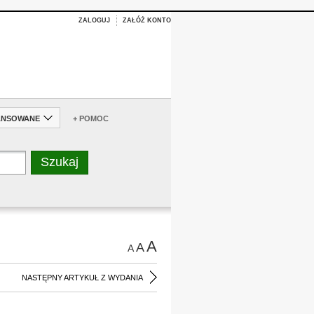
ZALOGUJ
ZAŁÓŻ KONTO
ANSOWANE
+ POMOC
A
A
A
NASTĘPNY ARTYKUŁ Z WYDANIA