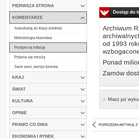
PIERWSZA STRONA
Dostęp do tr
KOMENTARZE
Archiwum Rz
Autostradą do klasy średniej
archiwalnyc
Metodologia kłamstwa
od 1993 roku
Przepis na inflację
wzbogacone
Pytania się mnożą
Ponad milio
Sami swoi, wersja turecka
Zamów dostę
KRAJ
ŚWIAT
Masz już wyku
KULTURA
OPINIE
PRAWO CO DNIA
POPRZEDNI ARTYKUŁ Z
EKONOMIA I RYNEK