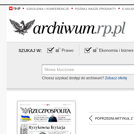
SZKOLENIA I KONFERENCJE
POZNAJ NASZE PRODUKTY
E-SKLE
Prawo
Ekonomia i biznes
SZUKAJ W:
Chcesz uzyskać dostęp do archiwum?
Zobacz ofertę
POPRZEDNI ARTYKUŁ Z