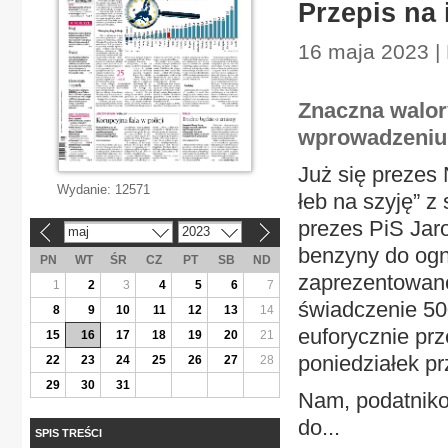
Przepis na 
16 maja 2023 |
Znaczna walor
wprowadzeniu
Już się prezes 
Wydanie:
12571
łeb na szyję” z
prezes PiS Jaro
maj
2023
«
»
benzyny do ogni
PN
WT
ŚR
CZ
PT
SB
ND
zaprezentowane
1
2
3
4
5
6
7
świadczenie 500
8
9
10
11
12
13
14
euforycznie prz
15
16
17
18
19
20
21
poniedziałek p
22
23
24
25
26
27
28
29
30
31
Nam, podatniko
do...
SPIS TREŚCI