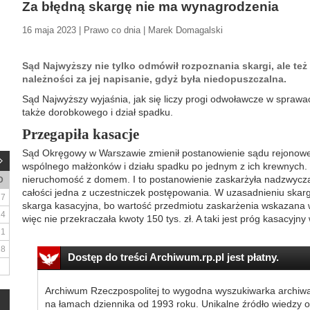
Za błędną skargę nie ma wynagrodzenia
16 maja 2023 | Prawo co dnia | Marek Domagalski
Sąd Najwyższy nie tylko odmówił rozpoznania skargi, ale też
należności za jej napisanie, gdyż była niedopuszczalna.
Sąd Najwyższy wyjaśnia, jak się liczy progi odwoławcze w spraw
także dorobkowego i dział spadku.
Przegapiła kasacje
Sąd Okręgowy w Warszawie zmienił postanowienie sądu rejonowe
wspólnego małżonków i działu spadku po jednym z ich krewnych. 
nieruchomość z domem. I to postanowienie zaskarżyła nadzwyc
D
całości jedna z uczestniczek postępowania. W uzasadnieniu skarg
7
skarga kasacyjna, bo wartość przedmiotu zaskarżenia wskazana w a
14
więc nie przekraczała kwoty 150 tys. zł. A taki jest próg kasacyjny
21
28
Dostęp do treści Archiwum.rp.pl jest płatny.
Archiwum Rzeczpospolitej to wygodna wyszukiwarka archiw
na łamach dziennika od 1993 roku. Unikalne źródło wiedzy o