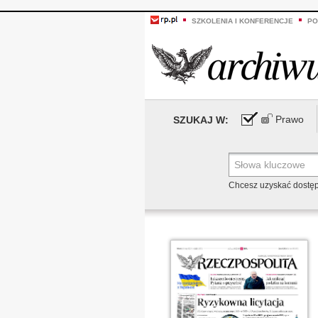
SZKOLENIA I KONFERENCJE
PO
Prawo
SZUKAJ W:
Chcesz uzyskać dostę