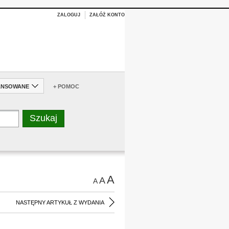
ZALOGUJ
ZAŁÓŻ KONTO
ANSOWANE
+ POMOC
A
A
A
NASTĘPNY ARTYKUŁ Z WYDANIA