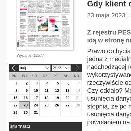
Gdy klient
23 maja 2023 | 
Z rejestru PE
idą w stronę n
Prawo do bycia
Wydanie:
12577
jedna z media
nadchodzącej r
maj
2023
«
»
wykorzystywan
PN
WT
ŚR
CZ
PT
SB
ND
rzeczywiście o
1
2
3
4
5
6
7
Czy oddało? Mo
8
9
10
11
12
13
14
usunięcia dan
15
16
17
18
19
20
21
stopnia, że po 
22
23
24
25
26
27
28
29
30
31
usunięcia dany
powołaniem na
SPIS TREŚCI