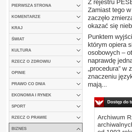
Z rejestru PES
PIERWSZA STRONA
Zamiast tego w
KOMENTARZE
zaczęło zmierz
okazać się nieb
KRAJ
Punktem wyjści
ŚWIAT
którym opiera 
KULTURA
osobowych – ot
naprawdę jedna
RZECZ O ZDROWIU
„procedura” w 
OPINIE
znaczeniu języ
mają...
PRAWO CO DNIA
EKONOMIA I RYNEK
Dostęp do tr
SPORT
Archiwum Rz
RZECZ O PRAWIE
archiwalnyc
BIZNES
od 1993 roku