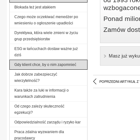
wzbogacone
Blokada też jest atakiem
Czego może oczekiwać menedżer po
Ponad milio
wniesieniu o ogłoszenie upadłości
Zamów dostę
Dyrektywa, która wiele zmieni w życiu
grup przedsiębiorstw
ESG w łańcuchach dostaw ważne już
dziś
Masz już wyku
Gdy klient chce, by o nim zapomnieć
Jak dobrze zabezpieczyć
wierzytelność?
POPRZEDNI ARTYKUŁ Z
Kara także za luki w informacji o
warunkach zatrudnienia
Od czego zależy skuteczność
egzekucji?
Odpowiedzialność zarządu i ryzyko kar
Praca zdalna wyzwaniem dla
pracodawcy