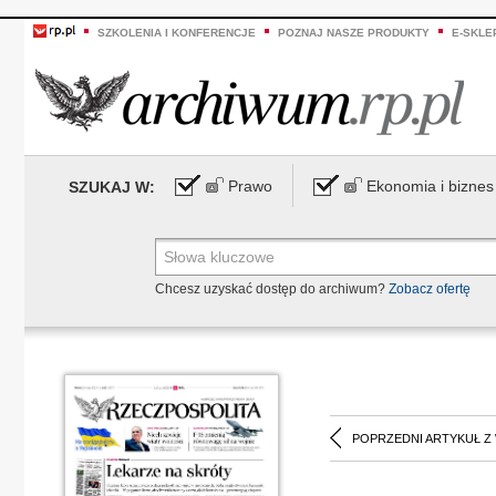
SZKOLENIA I KONFERENCJE
POZNAJ NASZE PRODUKTY
E-SKLE
Prawo
Ekonomia i biznes
SZUKAJ W:
Chcesz uzyskać dostęp do archiwum?
Zobacz ofertę
POPRZEDNI ARTYKUŁ Z