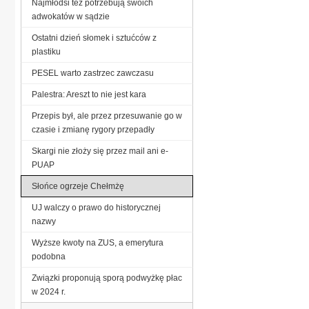
Najmłodsi też potrzebują swoich
adwokatów w sądzie
Ostatni dzień słomek i sztućców z
plastiku
PESEL warto zastrzec zawczasu
Palestra: Areszt to nie jest kara
Przepis był, ale przez przesuwanie go w
czasie i zmianę rygory przepadły
Skargi nie złoży się przez mail ani e-
PUAP
Słońce ogrzeje Chełmżę
UJ walczy o prawo do historycznej
nazwy
Wyższe kwoty na ZUS, a emerytura
podobna
Związki proponują sporą podwyżkę płac
w 2024 r.