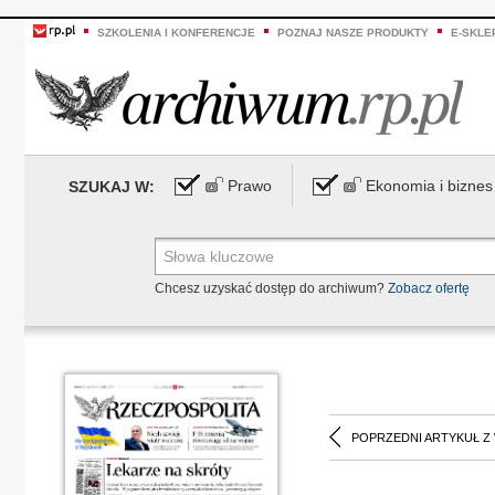
SZKOLENIA I KONFERENCJE
POZNAJ NASZE PRODUKTY
E-SKLE
Prawo
Ekonomia i biznes
SZUKAJ W:
Chcesz uzyskać dostęp do archiwum?
Zobacz ofertę
POPRZEDNI ARTYKUŁ Z