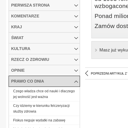
wzbogacone
PIERWSZA STRONA
Ponad milio
KOMENTARZE
Zamów dostę
KRAJ
ŚWIAT
KULTURA
Masz już wyku
RZECZ O ZDROWIU
OPINIE
POPRZEDNI ARTYKUŁ Z
PRAWO CO DNIA
Czego władza chce od nauki i dlaczego
jej wolność jest ważna
Czy idziemy w kierunku felczeryzacji
służby zdrowia
Fiskus neguje wydatki na zabawę