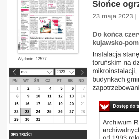
Słońce ogr
23 maja 2023 |
Do końca czerw
kujawsko-pomo
Instalacja stan
Wydanie:
12577
toruńskim na d
mikroinstalacj
maj
2023
«
»
budynkach gmin
PN
WT
ŚR
CZ
PT
SB
ND
zapotrzebowani
1
2
3
4
5
6
7
8
9
10
11
12
13
14
15
16
17
18
19
20
21
Dostęp do tr
22
23
24
25
26
27
28
29
30
31
Archiwum Rz
archiwalnyc
SPIS TREŚCI
od 1993 roku