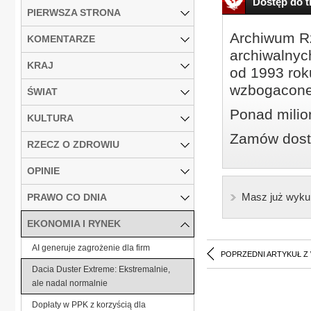
Dostęp do tr
PIERWSZA STRONA
Archiwum Rz
KOMENTARZE
archiwalnyc
KRAJ
od 1993 roku
wzbogacone
ŚWIAT
Ponad milio
KULTURA
Zamów dostę
RZECZ O ZDROWIU
OPINIE
Masz już wyku
PRAWO CO DNIA
EKONOMIA I RYNEK
AI generuje zagrożenie dla firm
POPRZEDNI ARTYKUŁ Z
Dacia Duster Extreme: Ekstremalnie,
ale nadal normalnie
Dopłaty w PPK z korzyścią dla