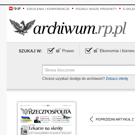
SZKOLENIA I KONFERENCJE
POZNAJ NASZE PRODUKTY
E-SKLE
Prawo
Ekonomia i biznes
SZUKAJ W:
Chcesz uzyskać dostęp do archiwum?
Zobacz ofertę
POPRZEDNI ARTYKUŁ Z