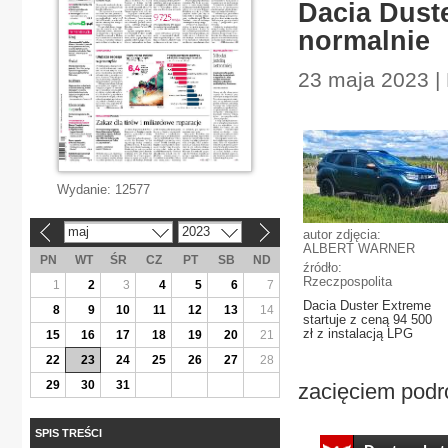
Dacia Duste
normalnie
23 maja 2023 | 
Wydanie:
12577
maj
2023
autor zdjęcia:
«
»
ALBERT WARNER
PN
WT
ŚR
CZ
PT
SB
ND
źródło:
Rzeczpospolita
1
2
3
4
5
6
7
Dacia Duster Extreme
8
9
10
11
12
13
14
startuje z ceną 94 500
zł z instalacją LPG
15
16
17
18
19
20
21
22
23
24
25
26
27
28
29
30
31
zacięciem podr
SPIS TREŚCI