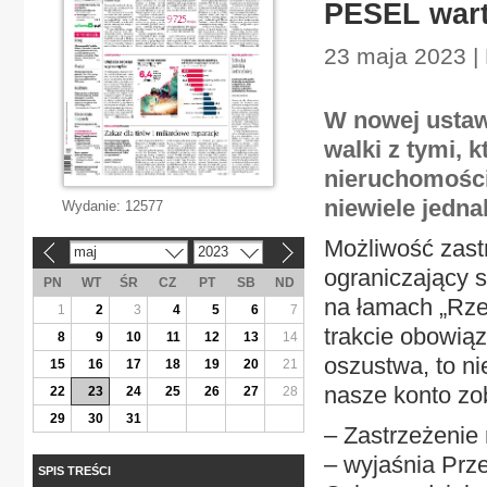
PESEL wart
23 maja 2023 |
W nowej ustaw
walki z tymi, 
nieruchomości
niewiele jedn
Wydanie:
12577
Możliwość zast
maj
2023
«
»
ograniczający s
PN
WT
ŚR
CZ
PT
SB
ND
na łamach „Rze
1
2
3
4
5
6
7
trakcie obowią
8
9
10
11
12
13
14
oszustwa, to ni
15
16
17
18
19
20
21
nasze konto zo
22
23
24
25
26
27
28
29
30
31
– Zastrzeżenie
– wyjaśnia Prze
SPIS TREŚCI