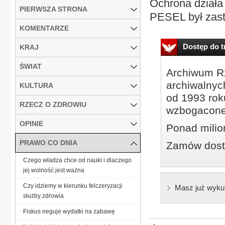
Ochrona działa
PIERWSZA STRONA
PESEL był zastr
KOMENTARZE
Dostęp do tr
KRAJ
ŚWIAT
Archiwum Rz
archiwalnyc
KULTURA
od 1993 roku
RZECZ O ZDROWIU
wzbogacone
OPINIE
Ponad milio
PRAWO CO DNIA
Zamów dostę
Czego władza chce od nauki i dlaczego
jej wolność jest ważna
Czy idziemy w kierunku felczeryzacji
Masz już wyku
służby zdrowia
Fiskus neguje wydatki na zabawę