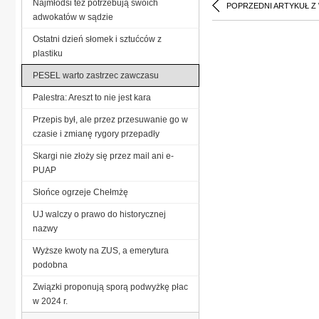
Najmłodsi też potrzebują swoich
POPRZEDNI ARTYKUŁ Z
adwokatów w sądzie
Ostatni dzień słomek i sztućców z
plastiku
PESEL warto zastrzec zawczasu
Palestra: Areszt to nie jest kara
Przepis był, ale przez przesuwanie go w
czasie i zmianę rygory przepadły
Skargi nie złoży się przez mail ani e-
PUAP
Słońce ogrzeje Chełmżę
UJ walczy o prawo do historycznej
nazwy
Wyższe kwoty na ZUS, a emerytura
podobna
Związki proponują sporą podwyżkę płac
w 2024 r.