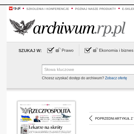
SZKOLENIA I KONFERENCJE
POZNAJ NASZE PRODUKTY
E-SKLE
Prawo
Ekonomia i biznes
SZUKAJ W:
Chcesz uzyskać dostęp do archiwum?
Zobacz ofertę
POPRZEDNI ARTYKUŁ Z