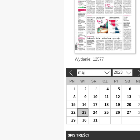
Wydanie:
12577
maj
2023
«
»
PN
WT
ŚR
CZ
PT
SB
N
1
2
3
4
5
6
8
9
10
11
12
13
15
16
17
18
19
20
22
23
24
25
26
27
29
30
31
SPIS TREŚCI