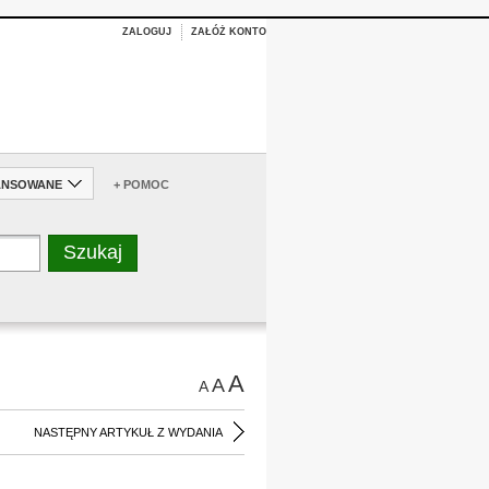
ZALOGUJ
ZAŁÓŻ KONTO
ANSOWANE
+ POMOC
A
A
A
NASTĘPNY ARTYKUŁ Z WYDANIA