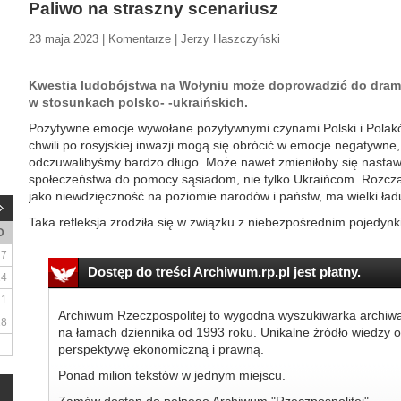
Paliwo na straszny scenariusz
23 maja 2023 | Komentarze | Jerzy Haszczyński
Kwestia ludobójstwa na Wołyniu może doprowadzić do dram
w stosunkach polsko- -ukraińskich.
Pozytywne emocje wywołane pozytywnymi czynami Polski i Polaków
chwili po rosyjskiej inwazji mogą się obrócić w emocje negatywne
odczuwalibyśmy bardzo długo. Może nawet zmieniłoby się nastawi
społeczeństwa do pomocy sąsiadom, nie tylko Ukraińcom. Rozczar
jako niewdzięczność na poziomie narodów i państw, ma wielki ła
Taka refleksja zrodziła się w związku z niebezpośrednim pojedynk
D
7
Dostęp do treści Archiwum.rp.pl jest płatny.
14
21
Archiwum Rzeczpospolitej to wygodna wyszukiwarka archiw
28
na łamach dziennika od 1993 roku. Unikalne źródło wiedzy o
perspektywę ekonomiczną i prawną.
Ponad milion tekstów w jednym miejscu.