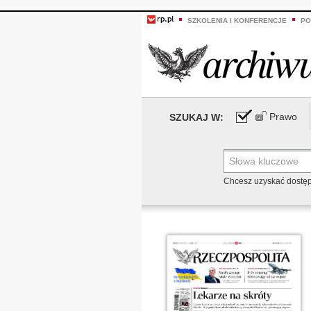
SZKOLENIA I KONFERENCJE
PO
Prawo
SZUKAJ W:
Chcesz uzyskać dostę