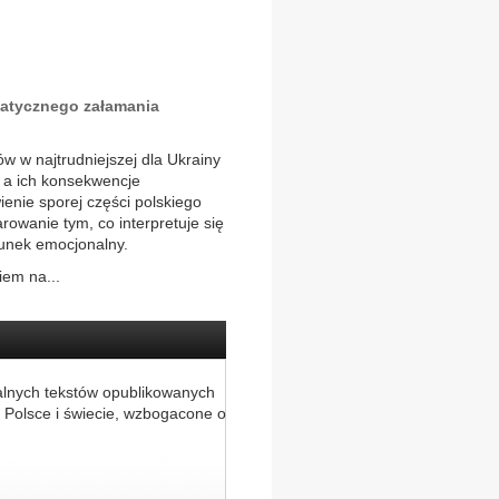
atycznego załamania
 w najtrudniejszej dla Ukrainy
, a ich konsekwencje
enie sporej części polskiego
owanie tym, co interpretuje się
dunek emocjonalny.
iem na...
alnych tekstów opublikowanych
 Polsce i świecie, wzbogacone o