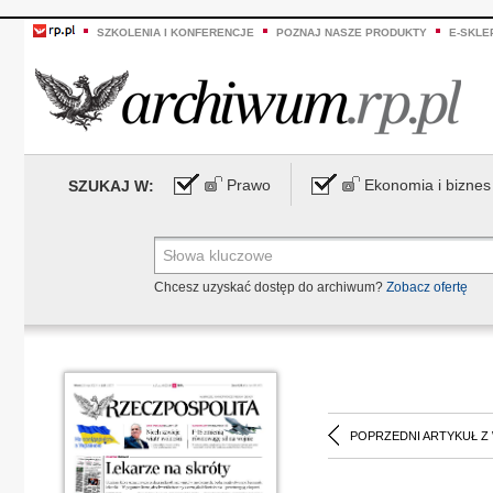
SZKOLENIA I KONFERENCJE
POZNAJ NASZE PRODUKTY
E-SKLE
Prawo
Ekonomia i biznes
SZUKAJ W:
Chcesz uzyskać dostęp do archiwum?
Zobacz ofertę
POPRZEDNI ARTYKUŁ Z