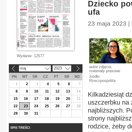
Dziecko po
ufa
23 maja 2023 |
Wydanie:
12577
autor zdjęcia:
maj
2023
«
»
materiały prasowe
źródło:
PN
WT
ŚR
CZ
PT
SB
ND
Rzeczpospolita
1
2
3
4
5
6
7
8
9
10
11
12
13
14
Kilkadziesiąt d
15
16
17
18
19
20
21
uszczerbku na 
22
23
24
25
26
27
28
najbliższych. 
29
30
31
strony najbliżs
rodzice, żeby d
SPIS TREŚCI