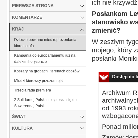
ich nie krzywd
PIERWSZA STRONA
Posłankom Lew
KOMENTARZE
stanowisko ws
KRAJ
zmienić?
Dziecko powinno mieć reprezentanta,
W zeszłym tygo
któremu ufa
mojego, który 
Kampania do europarlamentu już na
posłanki Moniki
dalekim horyzoncie
Koszary na grobach i terenach obozów
Dostęp do tr
Młodzi kierowcy przezorniejsi
Trzecia rada premiera
Archiwum Rz
archiwalnyc
Z Solidarnej Polski nie spieszą się do
Suwerennej Polski
od 1993 roku
wzbogacone
ŚWIAT
Ponad milio
KULTURA
Zamów dostę