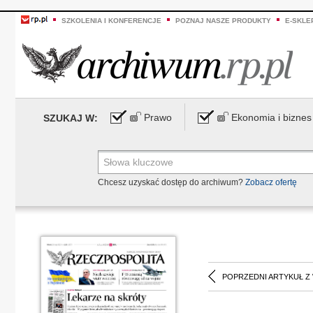
SZKOLENIA I KONFERENCJE
POZNAJ NASZE PRODUKTY
E-SKLE
Prawo
Ekonomia i biznes
SZUKAJ W:
Chcesz uzyskać dostęp do archiwum?
Zobacz ofertę
POPRZEDNI ARTYKUŁ Z