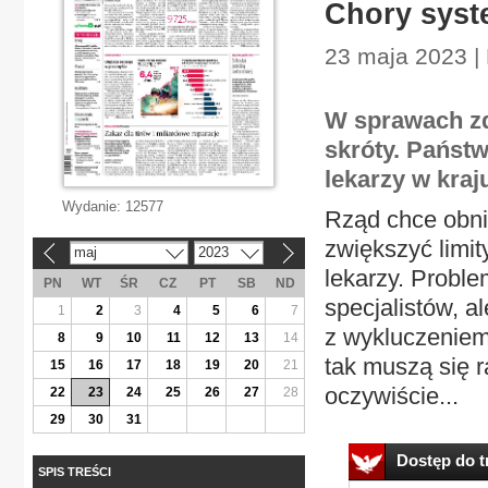
Chory syste
23 maja 2023 |
W sprawach zd
skróty. Państ
lekarzy w kraj
Wydanie:
12577
Rząd chce obni
zwiększyć limit
maj
2023
«
»
lekarzy. Problem
PN
WT
ŚR
CZ
PT
SB
ND
specjalistów, a
1
2
3
4
5
6
7
z wykluczeniem
8
9
10
11
12
13
14
tak muszą się
15
16
17
18
19
20
21
oczywiście...
22
23
24
25
26
27
28
29
30
31
Dostęp do tr
SPIS TREŚCI