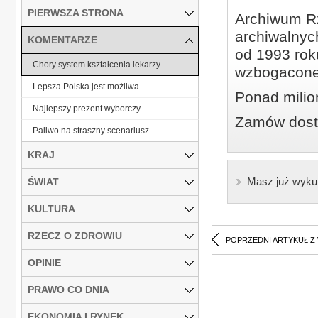
PIERWSZA STRONA
Archiwum Rz
archiwalnyc
KOMENTARZE
od 1993 roku
Chory system kształcenia lekarzy
wzbogacone
Lepsza Polska jest możliwa
Ponad milio
Najlepszy prezent wyborczy
Zamów dostę
Paliwo na straszny scenariusz
KRAJ
Masz już wyku
ŚWIAT
KULTURA
RZECZ O ZDROWIU
POPRZEDNI ARTYKUŁ Z
OPINIE
PRAWO CO DNIA
EKONOMIA I RYNEK