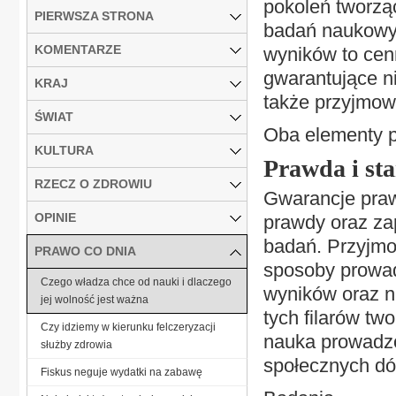
pokoleń tworz
PIERWSZA STRONA
badań naukowyc
KOMENTARZE
wyników to cenn
gwarantujące n
KRAJ
także przyjmow
ŚWIAT
Oba elementy pe
KULTURA
Prawda i st
RZECZ O ZDROWIU
Gwarancje praw
OPINIE
prawdy oraz za
badań. Przyjmo
PRAWO CO DNIA
sposoby prowad
Czego władza chce od nauki i dlaczego
wyników oraz n
jej wolność jest ważna
tych filarów two
Czy idziemy w kierunku felczeryzacji
nauka prowadzo
służby zdrowia
społecznych dó
Fiskus neguje wydatki na zabawę