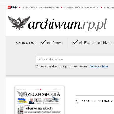
SZKOLENIA I KONFERENCJE
POZNAJ NASZE PRODUKTY
E-SKLE
Prawo
Ekonomia i biznes
SZUKAJ W:
Chcesz uzyskać dostęp do archiwum?
Zobacz ofertę
POPRZEDNI ARTYKUŁ Z