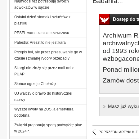
Badania...
Najmłodsi też potrzebują swoich
adwokatów w sądzie
Ostatni dzień słomek i sztućców z
Dostęp do tr
plastiku
PESEL warto zastrzec zawczasu
Archiwum Rz
archiwalnyc
Palestra: Areszt to nie jest kara
od 1993 roku
Przepis był, ale przez przesuwanie go w
wzbogacone
czasie i zmianę rygory przepadły
Skargi nie złoży się przez mail ani e-
Ponad milio
PUAP
Zamów dostę
Słońce ogrzeje Chełmżę
UJ walczy o prawo do historycznej
nazwy
Masz już wyku
Wyższe kwoty na ZUS, a emerytura
podobna
Związki proponują sporą podwyżkę płac
w 2024 r.
POPRZEDNI ARTYKUŁ Z