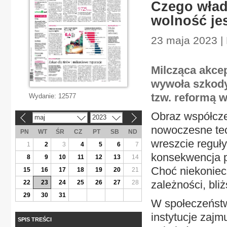
Czego władz
wolność je
23 maja 2023 | 
Milcząca akcep
wywoła szkody
tzw. reformą 
Wydanie:
12577
Obraz współcze
maj
2023
«
»
nowoczesne tec
PN
WT
ŚR
CZ
PT
SB
ND
wreszcie reguł
1
2
3
4
5
6
7
konsekwencja p
8
9
10
11
12
13
14
Choć niekoniec
15
16
17
18
19
20
21
zależności, bli
22
23
24
25
26
27
28
29
30
31
W społeczeństw
instytucje zajm
SPIS TREŚCI