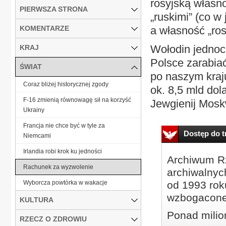
rosyjską własn
PIERWSZA STRONA
„ruskimi” (co w
KOMENTARZE
a własność „ro
Wołodin jednoc
KRAJ
Polsce zarabiać
ŚWIAT
po naszym kraju
Coraz bliżej historycznej zgody
ok. 8,5 mld do
F-16 zmienią równowagę sił na korzyść
Jewgienij Mosk
Ukrainy
Francja nie chce być w tyle za
Dostęp do tr
Niemcami
Irlandia robi krok ku jedności
Archiwum Rz
Rachunek za wyzwolenie
archiwalnyc
Wyborcza powtórka w wakacje
od 1993 roku
wzbogacone
KULTURA
Ponad milio
RZECZ O ZDROWIU