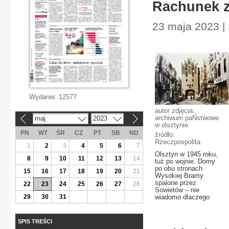
Rachunek z
23 maja 2023 |
Wydanie:
12577
autor zdjęcia:
archiwum paŃstwowe
maj
2023
«
»
w olsztynie
PN
WT
ŚR
CZ
PT
SB
ND
źródło:
Rzeczpospolita
1
2
3
4
5
6
7
Olsztyn w 1945 roku,
8
9
10
11
12
13
14
tuż po wojnie. Domy
po obu stronach
15
16
17
18
19
20
21
Wysokiej Bramy
spalone przez
22
23
24
25
26
27
28
Sowietów – nie
29
30
31
wiadomo dlaczego
SPIS TREŚCI