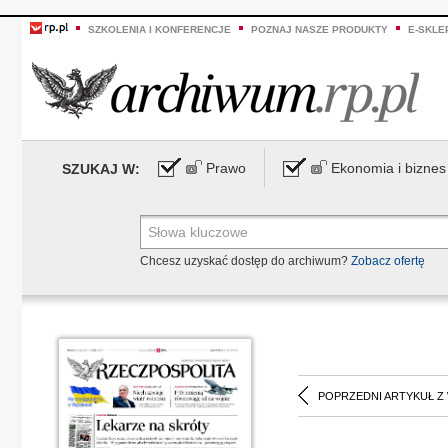
SZKOLENIA I KONFERENCJE
POZNAJ NASZE PRODUKTY
E-SKLE
Prawo
Ekonomia i biznes
SZUKAJ W:
Chcesz uzyskać dostęp do archiwum?
Zobacz ofertę
POPRZEDNI ARTYKUŁ Z