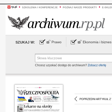
SZKOLENIA I KONFERENCJE
POZNAJ NASZE PRODUKTY
E-SKLE
Prawo
Ekonomia i biznes
SZUKAJ W:
Chcesz uzyskać dostęp do archiwum?
Zobacz ofertę
POPRZEDNI ARTYKUŁ Z