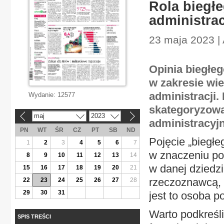
Rola biegł
administra
23 maja 2023 | 
Opinia biegłeg
w zakresie wie
administracji
Wydanie:
12577
skategoryzow
maj
2023
«
»
administracyj
PN
WT
ŚR
CZ
PT
SB
ND
Pojęcie „biegłe
1
2
3
4
5
6
7
w znaczeniu po
8
9
10
11
12
13
14
w danej dziedzi
15
16
17
18
19
20
21
rzeczoznawcą, 
22
23
24
25
26
27
28
29
30
31
jest to osoba p
Warto podkreśli
SPIS TREŚCI