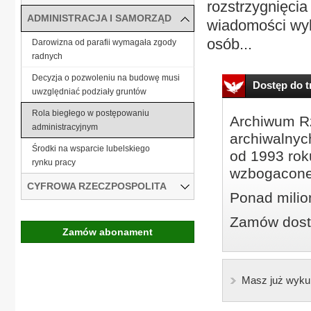
rozstrzygnięci
ADMINISTRACJA I SAMORZĄD
wiadomości wyk
osób...
Darowizna od parafii wymagała zgody
radnych
Decyzja o pozwoleniu na budowę musi
Dostęp do tr
uwzględniać podziały gruntów
Rola biegłego w postępowaniu
Archiwum Rz
administracyjnym
archiwalnyc
Środki na wsparcie lubelskiego
od 1993 roku
rynku pracy
wzbogacone
CYFROWA RZECZPOSPOLITA
Ponad milio
Zamów dostę
Zamów abonament
Masz już wyku