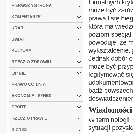
formalnych kryt
PIERWSZA STRONA
może być zarów
KOMENTARZE
prawa listę bie
która ma wiedz
KRAJ
poziom specjali
ŚWIAT
powoduje, że m
wykształcenie, 
KULTURA
Jednak dobór o
RZECZ O ZDROWIU
może być przyp
OPINIE
legitymować się
udokumentowan
PRAWO CO DNIA
bądź powszechn
EKONOMIA I RYNEK
doświadczenie
SPORT
Wiadomości 
RZECZ O PRAWIE
W terminologii
sytuacji pozysk
BIZNES