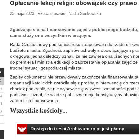
Opłacanie lekcji religii: obowiązek czy prawo
23 maja 2023 | Rzecz o prawie | Nadia Senkowska
Zgadzając się na finansowanie zajęć z publicznego budżetu, 
samo służy ono wszystkim wierzącym.
Rada Częstochowy pod koniec roku zaapelowała do rządu o likwidac
budżetu miasta. Zgodność zapisów uchwały z obowiązującym pra
okręgowa, jednak śledczy uznali, że nie zawiera ona „żadnych n
do premiera i ministra edukacji o zaprzestanie opłacania zajęć z
trudnej sytuacji gospodarczej miasta.
Zapisy dokumentu nie przewidywały zakończenia finansowania tak
D
organizacji katolickich zwróciła się z prośbą o interwencję do rze
7
chociaż podkreślił, że nie wypowie się w kwestii zasadności pod
państwo – uznał, że władze publiczne mają konstytucyjny obowiązek
14
zatem i ich finansowania.
21
Wszystkie kościoły...
28
Dostęp do treści Archiwum.rp.pl jest płatny.