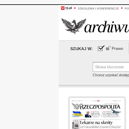
SZKOLENIA I KONFERENCJE
PO
Prawo
SZUKAJ W:
Chcesz uzyskać dostę