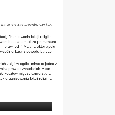
warto się zastanowić, czy tak
ję finansowania lekcji religii z
wem badała tamtejsza prokuratura
orm prawnych”. Ma charakter apelu
e wspólnej kasy z powodu bardzo
ich zajęć w ogóle, mimo to jedna z
cznika praw obywatelskich. A ten –
ziału kosztów między samorząd a
 organizowania lekcji religii, a