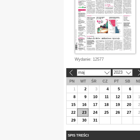
Wydanie:
12577
maj
2023
«
»
PN
WT
ŚR
CZ
PT
SB
N
1
2
3
4
5
6
8
9
10
11
12
13
15
16
17
18
19
20
22
23
24
25
26
27
29
30
31
SPIS TREŚCI