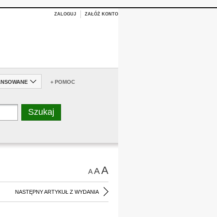
ZALOGUJ
ZAŁÓŻ KONTO
ANSOWANE
+ POMOC
A
A
A
NASTĘPNY ARTYKUŁ Z WYDANIA