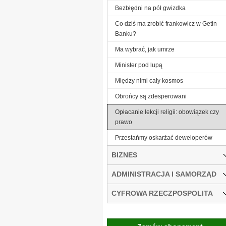
Bezbłędni na pół gwizdka
Co dziś ma zrobić frankowicz w Getin
Banku?
Ma wybrać, jak umrze
Minister pod lupą
Między nimi cały kosmos
Obrońcy są zdesperowani
Opłacanie lekcji religii: obowiązek czy
prawo
Przestańmy oskarżać deweloperów
BIZNES
ADMINISTRACJA I SAMORZĄD
CYFROWA RZECZPOSPOLITA