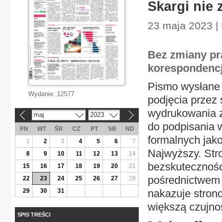
Skargi nie 
23 maja 2023 |
Bez zmiany pr
korespondencj
Pismo wysłane 
Wydanie:
12577
podjęcia przez 
wydrukowania z
maj
2023
«
»
do podpisania w
PN
WT
ŚR
CZ
PT
SB
ND
formalnych jak
1
2
3
4
5
6
7
Najwyższy. Str
8
9
10
11
12
13
14
bezskutecznośc
15
16
17
18
19
20
21
pośrednictwem
22
23
24
25
26
27
28
29
30
31
nakazuje stro
większą czujno
SPIS TREŚCI