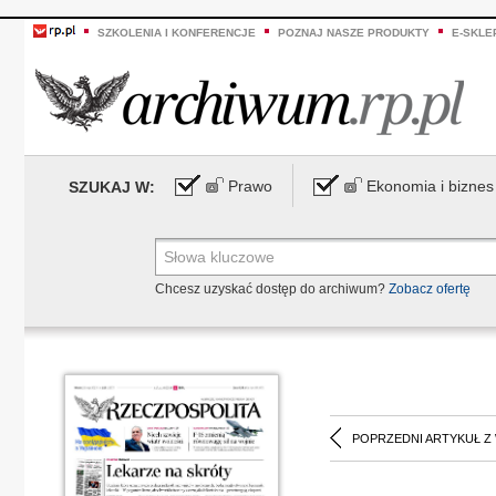
SZKOLENIA I KONFERENCJE
POZNAJ NASZE PRODUKTY
E-SKLE
Prawo
Ekonomia i biznes
SZUKAJ W:
Chcesz uzyskać dostęp do archiwum?
Zobacz ofertę
POPRZEDNI ARTYKUŁ Z