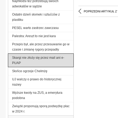
Najmłodsi też potrzebują swoich
adwokatów w sądzie
POPRZEDNI ARTYKUŁ Z
Ostatni dzień słomek i sztućców z
plastiku
PESEL warto zastrzec zawczasu
Palestra: Areszt to nie jest kara
Przepis był, ale przez przesuwanie go w
czasie i zmianę rygory przepadły
Skargi nie złoży się przez mail ani e-
PUAP
Słońce ogrzeje Chełmżę
UJ walczy o prawo do historycznej
nazwy
Wyższe kwoty na ZUS, a emerytura
podobna
Związki proponują sporą podwyżkę płac
w 2024 r.