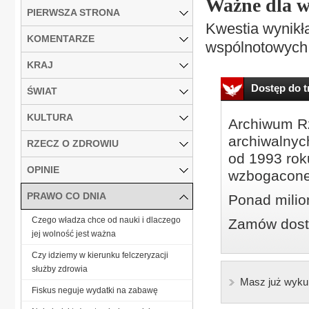
Ważne dla w
PIERWSZA STRONA
Kwestia wynikła
KOMENTARZE
wspólnotowych. 
KRAJ
Dostęp do tr
ŚWIAT
KULTURA
Archiwum Rz
archiwalnyc
RZECZ O ZDROWIU
od 1993 roku
OPINIE
wzbogacone
PRAWO CO DNIA
Ponad milio
Czego władza chce od nauki i dlaczego
Zamów dostę
jej wolność jest ważna
Czy idziemy w kierunku felczeryzacji
służby zdrowia
Masz już wyku
Fiskus neguje wydatki na zabawę