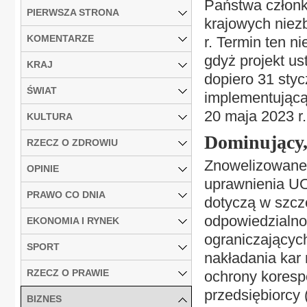
Państwa członk
PIERWSZA STRONA
krajowych niez
KOMENTARZE
r. Termin ten n
gdyż projekt u
KRAJ
dopiero 31 styc
ŚWIAT
implementującą
20 maja 2023 r.
KULTURA
Dominujący,
RZECZ O ZDROWIU
Znowelizowane 
OPINIE
uprawnienia UO
PRAWO CO DNIA
dotyczą w szcze
odpowiedzialno
EKONOMIA I RYNEK
ograniczających
SPORT
nakładania kar 
RZECZ O PRAWIE
ochrony koresp
przedsiębiorcy 
BIZNES