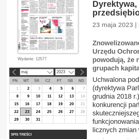
Dyrektywa, 
przedsiębi
23 maja 2023 | 
Znowelizowane
Urzędu Ochron
powodują, że 
Wydanie:
12577
grupach kapit
maj
2023
«
»
Uchwalona pod 
PN
WT
ŚR
CZ
PT
SB
ND
(dyrektywa Par
1
2
3
4
5
6
7
grudnia 2018 r
8
9
10
11
12
13
14
konkurencji pa
15
16
17
18
19
20
21
skuteczniejsze
22
23
24
25
26
27
28
29
30
31
funkcjonowania
licznych zmian
SPIS TREŚCI