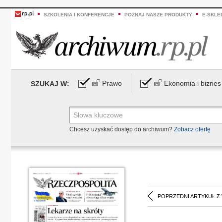
SZKOLENIA I KONFERENCJE
POZNAJ NASZE PRODUKTY
E-SKLE
Prawo
Ekonomia i biznes
SZUKAJ W:
Chcesz uzyskać dostęp do archiwum?
Zobacz ofertę
POPRZEDNI ARTYKUŁ Z