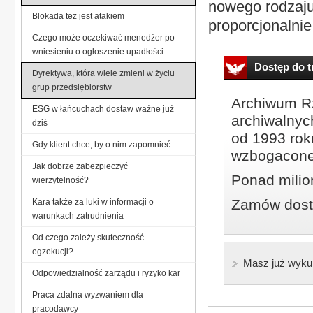
nowego rodzaju
Blokada też jest atakiem
proporcjonalnie 
Czego może oczekiwać menedżer po
wniesieniu o ogłoszenie upadłości
Dostęp do tr
Dyrektywa, która wiele zmieni w życiu
grup przedsiębiorstw
Archiwum Rz
ESG w łańcuchach dostaw ważne już
archiwalnyc
dziś
od 1993 roku
Gdy klient chce, by o nim zapomnieć
wzbogacone
Jak dobrze zabezpieczyć
Ponad milio
wierzytelność?
Zamów dostę
Kara także za luki w informacji o
warunkach zatrudnienia
Od czego zależy skuteczność
egzekucji?
Masz już wyku
Odpowiedzialność zarządu i ryzyko kar
Praca zdalna wyzwaniem dla
pracodawcy