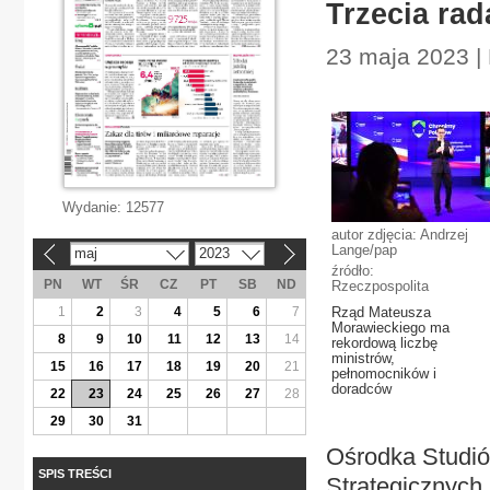
Trzecia rad
23 maja 2023 | 
Wydanie:
12577
autor zdjęcia: Andrzej
Lange/pap
maj
2023
«
»
źródło:
PN
WT
ŚR
CZ
PT
SB
ND
Rzeczpospolita
1
2
3
4
5
6
7
Rząd Mateusza
Morawieckiego ma
8
9
10
11
12
13
14
rekordową liczbę
ministrów,
15
16
17
18
19
20
21
pełnomocników i
doradców
22
23
24
25
26
27
28
29
30
31
Ośrodka Studi
SPIS TREŚCI
Strategicznych 