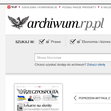
SZKOLENIA I KONFERENCJE
POZNAJ NASZE PRODUKTY
E-SKLE
Prawo
Ekonomia i biznes
SZUKAJ W:
Chcesz uzyskać dostęp do archiwum?
Zobacz ofertę
POPRZEDNI ARTYKUŁ Z