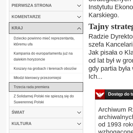
PIERWSZA STRONA
Instytutu Ekon
Karskiego.
KOMENTARZE
Tajny strate
KRAJ
Radzie Dyrekto
Dziecko powinno mieć reprezentanta,
szefa Kancelar
któremu ufa
Jak pisała o Kl
Kampania do europarlamentu już na
od lat był w gr
dalekim horyzoncie
gdy partia była
Koszary na grobach i terenach obozów
Ich...
Młodzi kierowcy przezorniejsi
Trzecia rada premiera
Dostęp do tr
Z Solidarnej Polski nie spieszą się do
Suwerennej Polski
Archiwum Rz
ŚWIAT
archiwalnyc
od 1993 roku
KULTURA
wzbogacone