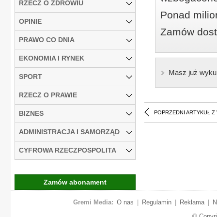
RZECZ O ZDROWIU
Ponad milio
OPINIE
Zamów dostę
PRAWO CO DNIA
EKONOMIA I RYNEK
Masz już wyku
SPORT
RZECZ O PRAWIE
BIZNES
POPRZEDNI ARTYKUŁ Z
ADMINISTRACJA I SAMORZĄD
CYFROWA RZECZPOSPOLITA
Zamów abonament
Gremi Media:
O nas
|
Regulamin
|
Reklama
|
N
© Copyr