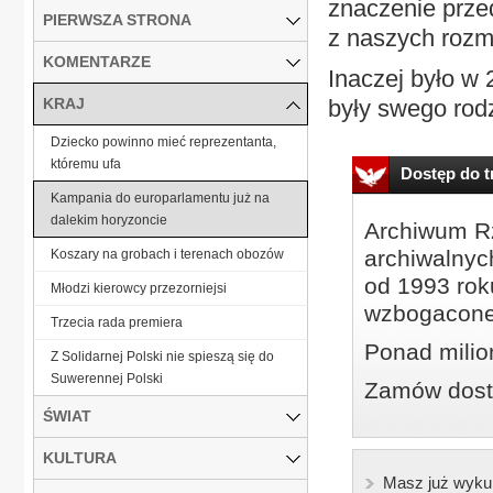
znaczenie prze
PIERWSZA STRONA
z naszych roz
KOMENTARZE
Inaczej było w
KRAJ
były swego rodza
Dziecko powinno mieć reprezentanta,
któremu ufa
Dostęp do tr
Kampania do europarlamentu już na
dalekim horyzoncie
Archiwum Rz
archiwalnyc
Koszary na grobach i terenach obozów
od 1993 roku
Młodzi kierowcy przezorniejsi
wzbogacone
Trzecia rada premiera
Ponad milio
Z Solidarnej Polski nie spieszą się do
Suwerennej Polski
Zamów dostę
ŚWIAT
KULTURA
Masz już wyku