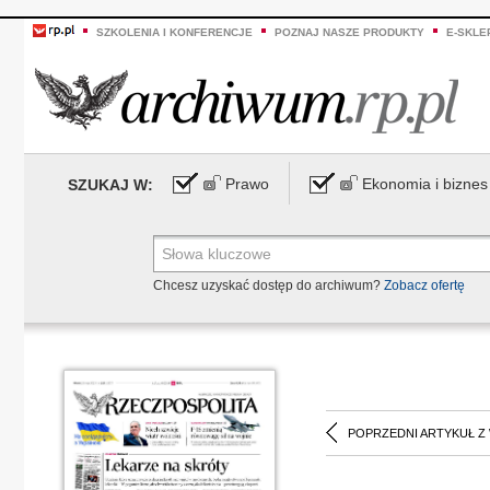
SZKOLENIA I KONFERENCJE
POZNAJ NASZE PRODUKTY
E-SKLE
Prawo
Ekonomia i biznes
SZUKAJ W:
Chcesz uzyskać dostęp do archiwum?
Zobacz ofertę
POPRZEDNI ARTYKUŁ Z