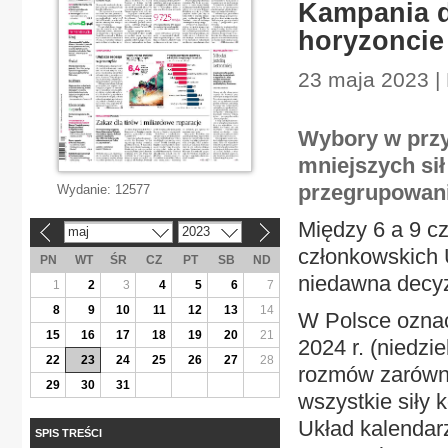
Kampania d
horyzoncie
23 maja 2023 | 
Wybory w przy
mniejszych sił
przegrupowani
Wydanie:
12577
Między 6 a 9 c
maj
2023
«
»
członkowskich 
PN
WT
ŚR
CZ
PT
SB
ND
niedawna decy
1
2
3
4
5
6
7
8
9
10
11
12
13
14
W Polsce oznac
15
16
17
18
19
20
21
2024 r. (niedzi
22
23
24
25
26
27
28
rozmów zarówno 
29
30
31
wszystkie siły 
Układ kalendar
SPIS TREŚCI