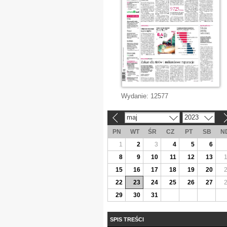
Wydanie:
12577
maj
2023
«
»
PN
WT
ŚR
CZ
PT
SB
N
1
2
3
4
5
6
8
9
10
11
12
13
15
16
17
18
19
20
22
23
24
25
26
27
29
30
31
SPIS TREŚCI