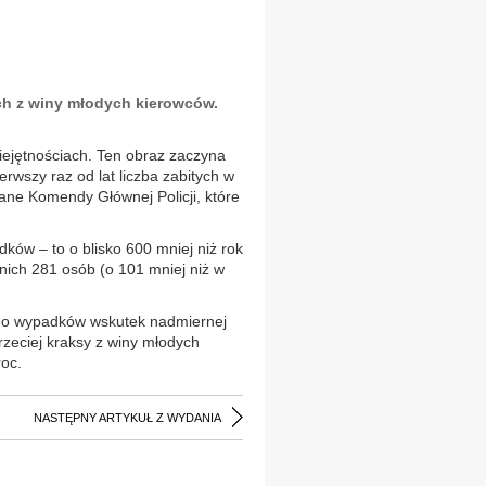
ach z winy młodych kierowców.
iejętnościach. Ten obraz zaczyna
ierwszy raz od lat liczba zabitych w
ne Komendy Głównej Policji, które
ków – to o blisko 600 mniej niż rok
z nich 281 osób (o 101 mniej niż w
o do wypadków wskutek nadmiernej
zeciej kraksy z winy młodych
roc.
NASTĘPNY ARTYKUŁ Z WYDANIA