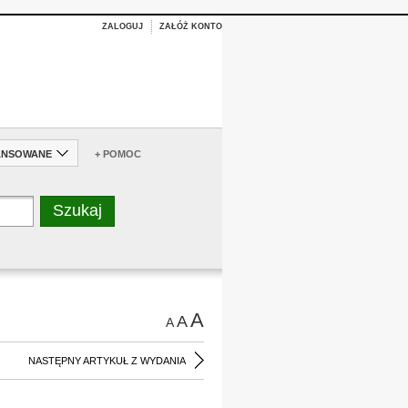
ZALOGUJ
ZAŁÓŻ KONTO
ANSOWANE
+ POMOC
A
A
A
NASTĘPNY ARTYKUŁ Z WYDANIA