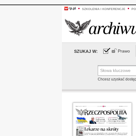
SZKOLENIA I KONFERENCJE
PO
Prawo
SZUKAJ W:
Chcesz uzyskać dostę