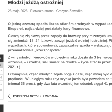
Młodzi jeżdżą ostrożniej
23 maja 2023 | Pierwsza strona | Grażyna Zawadka
O jedną czwartą spadła liczba ofiar śmiertelnych w wypadk
Eksperci: najbardziej podziałały kary finansowe.
Cieszą się złą sławą przez zapędy do brawury przy mizernych um
się zmieniać. 18–24-latkowie zaczęli jeździć wolniej i ostrożniej. P
wypadkach, które spowodowali, zauważalnie spadła – wskazują da
przeanalizowała „Rzeczpospolita”.
Z winy młodych kierowców w ubiegłym roku doszło do 3 tys. wypad
wcześniej – i rzadziej siali śmierć na drodze – życie straciło prze
D
2021 r.).
7
Przynajmniej część młodych zdjęła nogę z gazu, więc mniej był
14
prędkości. W ubiegłym roku zbyt szybka jazda była powodem co tr
(niemal 35 proc.), gdy dwa lata wcześniej ten odsetek sięgał 41 p
21
28
POPRZEDNI ARTYKUŁ Z WYDANIA