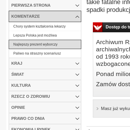
takie fatalne i
PIERWSZA STRONA
spadki produkcji
KOMENTARZE
Chory system kształcenia lekarzy
Dostęp do tr
Lepsza Polska jest możliwa
Archiwum Rz
Najlepszy prezent wyborczy
archiwalnyc
Paliwo na straszny scenariusz
od 1993 roku
wzbogacone
KRAJ
Ponad milio
ŚWIAT
Zamów dostę
KULTURA
RZECZ O ZDROWIU
OPINIE
Masz już wyku
PRAWO CO DNIA
EKONOMIA I RYNEK