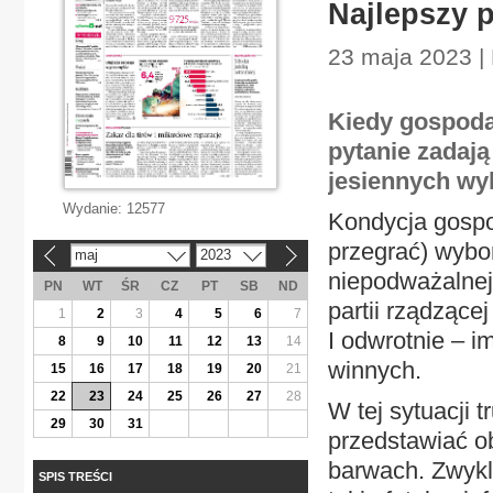
Najlepszy 
23 maja 2023 |
Kiedy gospodar
pytanie zadają
jesiennych wyb
Wydanie:
12577
Kondycja gospo
przegrać) wybor
maj
2023
«
»
niepodważalnej 
PN
WT
ŚR
CZ
PT
SB
ND
partii rządzące
1
2
3
4
5
6
7
I odwrotnie – i
8
9
10
11
12
13
14
winnych.
15
16
17
18
19
20
21
22
23
24
25
26
27
28
W tej sytuacji t
29
30
31
przedstawiać ob
barwach. Zwykl
SPIS TREŚCI