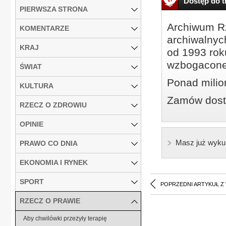
Dostęp do tr
PIERWSZA STRONA
Archiwum Rz
KOMENTARZE
archiwalnyc
KRAJ
od 1993 roku
wzbogacone
ŚWIAT
Ponad milio
KULTURA
Zamów dostę
RZECZ O ZDROWIU
OPINIE
Masz już wyku
PRAWO CO DNIA
EKONOMIA I RYNEK
SPORT
POPRZEDNI ARTYKUŁ Z
RZECZ O PRAWIE
Aby chwilówki przeżyły terapię