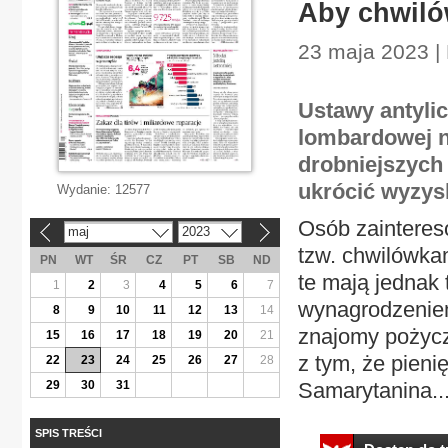
Aby chwilów
23 maja 2023 |
Ustawy antyli
lombardowej n
drobniejszych i
ukrócić wyzysk
Wydanie:
12577
Osób zainteres
maj
2023
«
»
tzw. chwilówkam
PN
WT
ŚR
CZ
PT
SB
ND
te mają jednak 
1
2
3
4
5
6
7
wynagrodzeniem
8
9
10
11
12
13
14
znajomy pożyczy
15
16
17
18
19
20
21
z tym, że pieni
22
23
24
25
26
27
28
29
30
31
Samarytanina...
SPIS TREŚCI