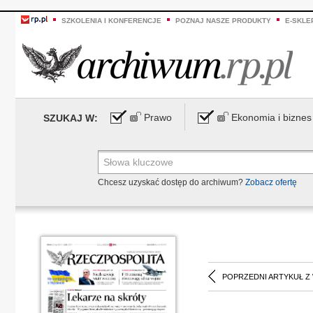
SZKOLENIA I KONFERENCJE
POZNAJ NASZE PRODUKTY
E-SKLE
Prawo
Ekonomia i biznes
SZUKAJ W:
Chcesz uzyskać dostęp do archiwum?
Zobacz ofertę
POPRZEDNI ARTYKUŁ Z