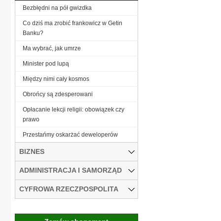
Bezbłędni na pół gwizdka
Co dziś ma zrobić frankowicz w Getin
Banku?
Ma wybrać, jak umrze
Minister pod lupą
Między nimi cały kosmos
Obrońcy są zdesperowani
Opłacanie lekcji religii: obowiązek czy
prawo
Przestańmy oskarżać deweloperów
BIZNES
ADMINISTRACJA I SAMORZĄD
CYFROWA RZECZPOSPOLITA