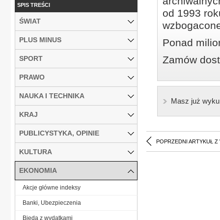
archiwalnyc
SPIS TREŚCI
od 1993 roku
ŚWIAT
wzbogacone
PLUS MINUS
Ponad milio
Zamów dostę
SPORT
PRAWO
NAUKA I TECHNIKA
Masz już wyku
KRAJ
PUBLICYSTYKA, OPINIE
POPRZEDNI ARTYKUŁ Z
KULTURA
EKONOMIA
Akcje główne indeksy
Banki, Ubezpieczenia
Bieda z wydatkami