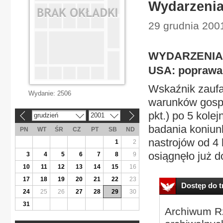
Wydarzeni
29 grudnia 200
WYDARZENIA
USA: poprawa
Wskaźnik zaufa
Wydanie:
2506
warunków gospo
pkt.) po 5 kole
grudzień
2001
«
»
badania koniun
PN
WT
ŚR
CZ
PT
SB
ND
nastrojów od 4
1
2
osiągnęło już d
3
4
5
6
7
8
9
10
11
12
13
14
15
16
17
18
19
20
21
22
23
Dostęp do tr
24
25
26
27
28
29
30
31
Archiwum Rz