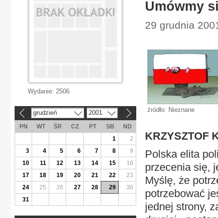
Umówmy si
29 grudnia 2001
Wydanie:
2506
źródło: Nieznane
grudzień
2001
«
»
PN
WT
ŚR
CZ
PT
SB
ND
KRZYSZTOF 
1
2
3
4
5
6
7
8
9
Polska elita pol
10
11
12
13
14
15
16
przecenia się, 
17
18
19
20
21
22
23
Myślę, że potrz
24
25
26
27
28
29
30
potrzebować jes
31
jednej strony, z