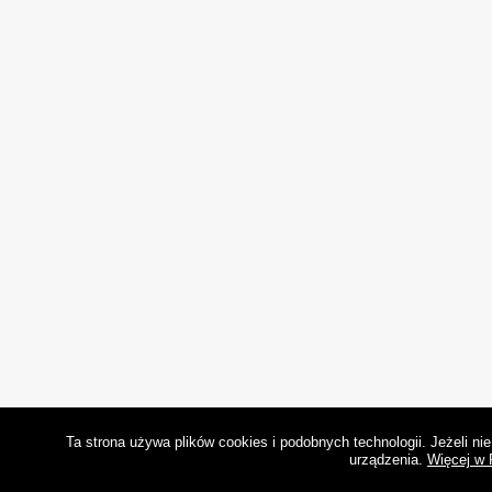
Ta strona używa plików cookies i podobnych technologii. Jeżeli n
urządzenia.
Więcej w 