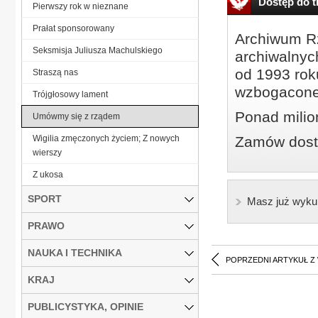
Dostęp do tr
Pierwszy rok w nieznane
Prałat sponsorowany
Archiwum Rz
Seksmisja Juliusza Machulskiego
archiwalnyc
od 1993 roku
Straszą nas
wzbogacone
Trójgłosowy lament
Ponad milio
Umówmy się z rządem
Wigilia zmęczonych życiem; Z nowych
Zamów dostę
wierszy
Z ukosa
SPORT
Masz już wyku
PRAWO
NAUKA I TECHNIKA
POPRZEDNI ARTYKUŁ Z
KRAJ
PUBLICYSTYKA, OPINIE