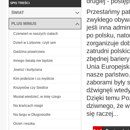
drugiej - postę
SPIS TREŚCI
Przestańmy patr
ŚWIAT
zwykłego obywa
PLUS MINUS
jeśli inna admi
Czerwień w naszych ciałach
po polsku, nat
zorganizuje dob
Dzień w Lizbonie, czyli sen
zatrudni polski
Gadzina prawicowa
zbędnej barier
Innego świata nie będzie
Unia Europejska
Jowisz i kurtyzana
nasze państwo.
Kim jesteście i co myślicie
zaborami były 
Kiszyniów czy Siedlce
dźwignęli wted
Dzięki temu Poz
Musiał wiedzieć, w imię czego
dziwnego, że w
Na krańcach magii
się raczej...
Na targu w Długosiodle
Orzeł i reszka