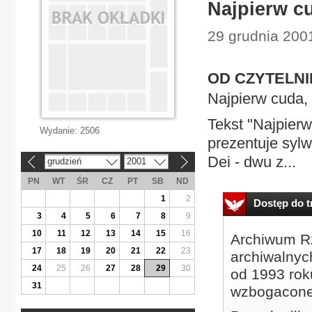
Najpierw c
29 grudnia 2001
OD CZYTELN
Najpierw cuda,
Tekst "Najpierw
Wydanie:
2506
prezentuje sylw
Dei - dwu z...
grudzień
2001
«
»
PN
WT
ŚR
CZ
PT
SB
ND
1
2
Dostęp do tr
3
4
5
6
7
8
9
10
11
12
13
14
15
16
Archiwum Rz
17
18
19
20
21
22
23
archiwalnyc
24
25
26
27
28
29
30
od 1993 roku
31
wzbogacone