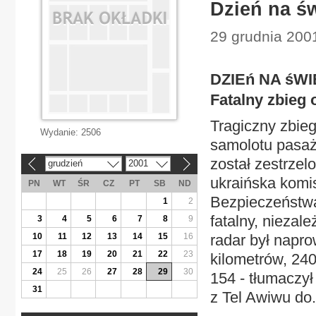
Dzień na ś
29 grudnia 2001
DZIEń NA śWI
Fatalny zbieg 
Tragiczny zbieg
Wydanie:
2506
samolotu pasaż
został zestrzel
grudzień
2001
«
»
ukraińska komi
PN
WT
ŚR
CZ
PT
SB
ND
Bezpieczeństwa
1
2
fatalny, niezale
3
4
5
6
7
8
9
10
11
12
13
14
15
16
radar był napr
17
18
19
20
21
22
23
kilometrów, 240
24
25
26
27
28
29
30
154 - tłumaczy
31
z Tel Awiwu do.