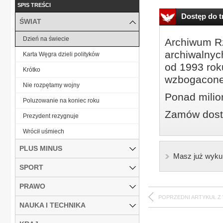
SPIS TREŚCI
Dostęp do tr
ŚWIAT
Dzień na świecie
Archiwum Rz
archiwalnyc
Karta Węgra dzieli polityków
od 1993 roku
Krótko
wzbogacone
Nie rozpętamy wojny
Ponad milio
Poluzowanie na koniec roku
Zamów dostę
Prezydent rezygnuje
Wrócił uśmiech
PLUS MINUS
Masz już wyku
SPORT
PRAWO
POPRZEDNI ARTYKUŁ Z
NAUKA I TECHNIKA