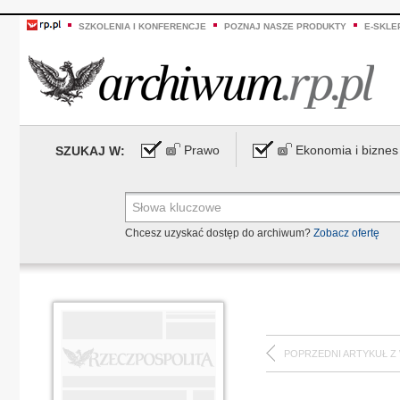
SZKOLENIA I KONFERENCJE
POZNAJ NASZE PRODUKTY
E-SKLE
Prawo
Ekonomia i biznes
SZUKAJ W:
Chcesz uzyskać dostęp do archiwum?
Zobacz ofertę
POPRZEDNI ARTYKUŁ Z