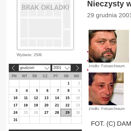
Nieczysty 
29 grudnia 2001
Wydanie:
2506
źródło: Fotoarchiwum
grudzień
2001
«
»
PN
WT
ŚR
CZ
PT
SB
ND
1
2
3
4
5
6
7
8
9
10
11
12
13
14
15
16
17
18
19
20
21
22
23
źródło: Fotoarchiwum
24
25
26
27
28
29
30
31
FOT. (C) D