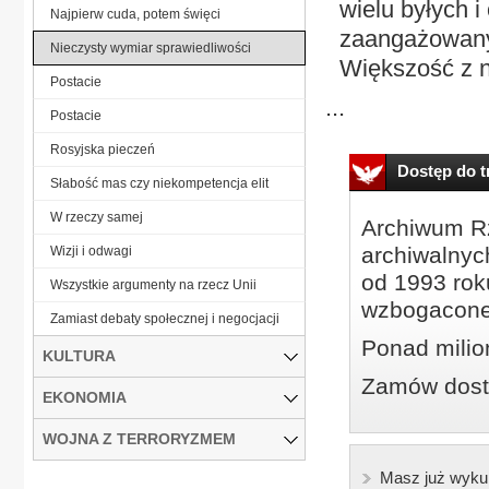
wielu byłych 
Najpierw cuda, potem święci
zaangażowanyc
Nieczysty wymiar sprawiedliwości
Większość z n
Postacie
...
Postacie
Rosyjska pieczeń
Dostęp do tr
Słabość mas czy niekompetencja elit
W rzeczy samej
Archiwum Rz
archiwalnyc
Wizji i odwagi
od 1993 roku
Wszystkie argumenty na rzecz Unii
wzbogacone
Zamiast debaty społecznej i negocjacji
Ponad milio
KULTURA
Zamów dostę
EKONOMIA
WOJNA Z TERRORYZMEM
Masz już wyku