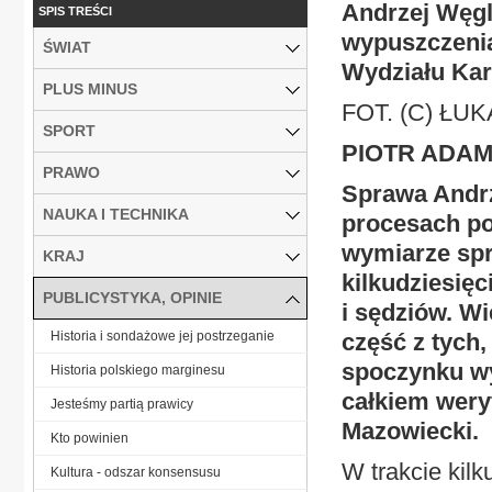
Andrzej Węgl
SPIS TREŚCI
wypuszczenia
ŚWIAT
Wydziału Ka
PLUS MINUS
FOT. (C) Ł
SPORT
PIOTR ADAM
PRAWO
Sprawa Andrz
NAUKA I TECHNIKA
procesach po
wymiarze spr
KRAJ
kilkudziesię
PUBLICYSTYKA, OPINIE
i sędziów. Wi
Historia i sondażowe jej postrzeganie
część z tych,
spoczynku wy
Historia polskiego marginesu
całkiem weryf
Jesteśmy partią prawicy
Mazowiecki.
Kto powinien
W trakcie kil
Kultura - odszar konsensusu