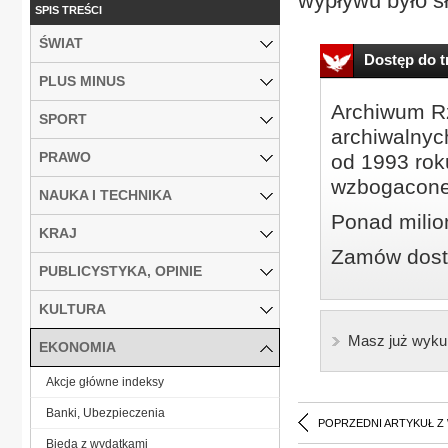
wypływu było sł
SPIS TREŚCI
ŚWIAT
Dostęp do tr
PLUS MINUS
Archiwum Rz
SPORT
archiwalnyc
PRAWO
od 1993 roku
wzbogacone
NAUKA I TECHNIKA
Ponad milio
KRAJ
Zamów dostę
PUBLICYSTYKA, OPINIE
KULTURA
Masz już wyku
EKONOMIA
Akcje główne indeksy
Banki, Ubezpieczenia
POPRZEDNI ARTYKUŁ Z
Bieda z wydatkami