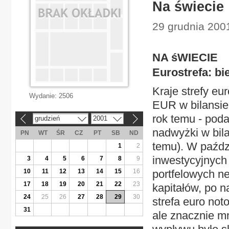
Na świecie
29 grudnia 200
NA śWIECIE
Eurostrefa: b
Kraje strefy e
Wydanie:
2506
EUR w bilansie
rok temu - pod
grudzień
2001
«
»
nadwyżki w bila
PN
WT
ŚR
CZ
PT
SB
ND
temu). W paździ
1
2
inwestycyjnych 
3
4
5
6
7
8
9
10
11
12
13
14
15
16
portfelowych n
17
18
19
20
21
22
23
kapitałów, po 
24
25
26
27
28
29
30
strefa euro no
31
ale znacznie m