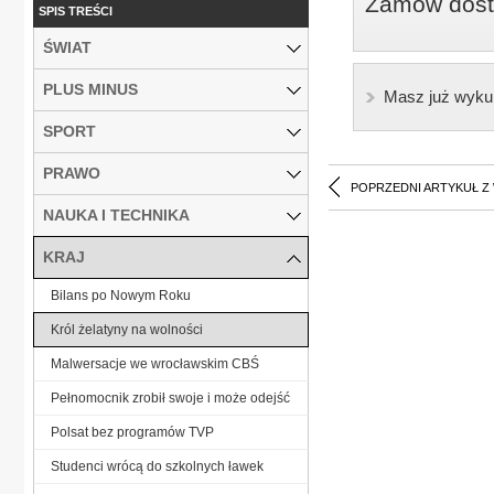
Zamów dostę
SPIS TREŚCI
ŚWIAT
PLUS MINUS
Masz już wyku
SPORT
PRAWO
POPRZEDNI ARTYKUŁ Z
NAUKA I TECHNIKA
KRAJ
Bilans po Nowym Roku
Król żelatyny na wolności
Malwersacje we wrocławskim CBŚ
Pełnomocnik zrobił swoje i może odejść
Polsat bez programów TVP
Studenci wrócą do szkolnych ławek