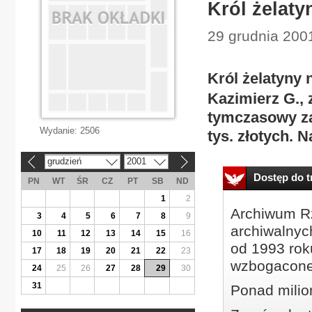
Król żelaty
29 grudnia 2001 
Król żelatyny 
Kazimierz G., 
tymczasowy z
Wydanie:
2506
tys. złotych. 
grudzień
2001
«
»
Dostęp do tr
PN
WT
ŚR
CZ
PT
SB
ND
1
2
Archiwum Rz
3
4
5
6
7
8
9
archiwalnyc
10
11
12
13
14
15
16
od 1993 roku
17
18
19
20
21
22
23
wzbogacone
24
25
26
27
28
29
30
31
Ponad milio