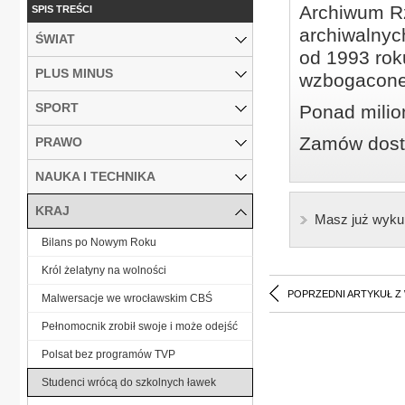
Archiwum Rz
SPIS TREŚCI
archiwalnyc
ŚWIAT
od 1993 roku
PLUS MINUS
wzbogacone
SPORT
Ponad milio
Zamów dostę
PRAWO
NAUKA I TECHNIKA
KRAJ
Masz już wyku
Bilans po Nowym Roku
Król żelatyny na wolności
POPRZEDNI ARTYKUŁ Z
Malwersacje we wrocławskim CBŚ
Pełnomocnik zrobił swoje i może odejść
Polsat bez programów TVP
Studenci wrócą do szkolnych ławek