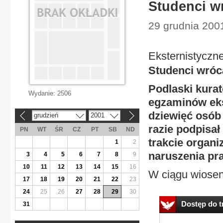
Studenci w
29 grudnia 2001
Eksternistyczn
Studenci wróc
Podlaski kura
Wydanie:
2506
egzaminów eks
dziewięć osó
grudzień
2001
«
»
razie podpisał
PN
WT
ŚR
CZ
PT
SB
ND
trakcie organi
1
2
naruszenia pr
3
4
5
6
7
8
9
10
11
12
13
14
15
16
W ciągu wiosenn
17
18
19
20
21
22
23
24
25
26
27
28
29
30
Dostęp do tr
31