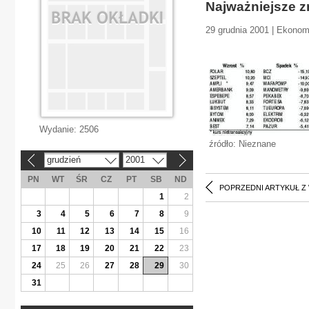
Najważniejsze 
29 grudnia 2001 | Ekonom
Wydanie:
2506
źródło: Nieznane
grudzień
2001
«
»
PN
WT
ŚR
CZ
PT
SB
ND
POPRZEDNI ARTYKUŁ Z
1
2
3
4
5
6
7
8
9
10
11
12
13
14
15
16
17
18
19
20
21
22
23
24
25
26
27
28
29
30
31