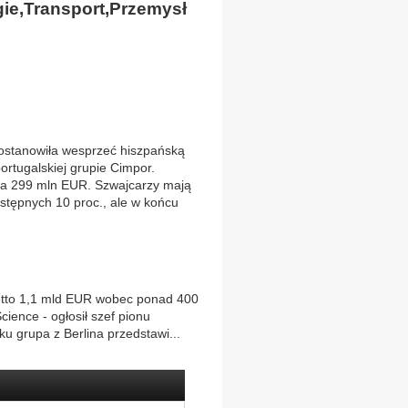
ie,Transport,Przemysł
postanowiła wesprzeć hiszpańską
portugalskiej grupie Cimpor.
 za 299 mln EUR. Szwajcarzy mają
astępnych 10 proc., ale w końcu
etto 1,1 mld EUR wobec ponad 400
ience - ogłosił szef pionu
 grupa z Berlina przedstawi...