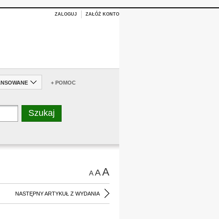
ZALOGUJ
ZAŁÓŻ KONTO
ANSOWANE
+ POMOC
A
A
A
NASTĘPNY ARTYKUŁ Z WYDANIA