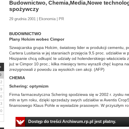
Budownictwo, Chemia,Media,Nowe technolog
spożywczy
29 grudnia 2001 | Ekonomia | PR
BUDOWNICTWO
Plany Holcim wobec Cimpor
Szwajcarska grupa Holcim, światowy lider w produkcji cementu, 
Cartera Lusitania w jej staraniach przejęcia 9,5 proc. udziałów w 
Hiszpanie chcą odkupić te udziały od holenderskiego właściciela
już w Cimpor 10 proc.; kilka miesięcy temu wyrazili chęć kupna n
zrezygnowali z powodu za wysokich cen akcji. (AFP)
D
CHEMIA
2
Schering: optymizm
9
Firma farmaceutyczna Schering spodziewa się w 2002 r. zysku n
16
mln w tym roku, dzięki sprzedaży swych udziałów w Aventis CropSc
23
finansowego Klaus Pohle w wywiadzie prasowym. W przyszłym roku
30
Dostęp do treści Archiwum.rp.pl jest płatny.