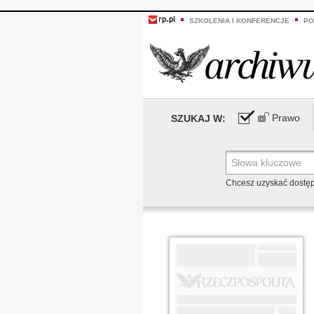
SZKOLENIA I KONFERENCJE
PO
Prawo
SZUKAJ W:
Chcesz uzyskać dostę