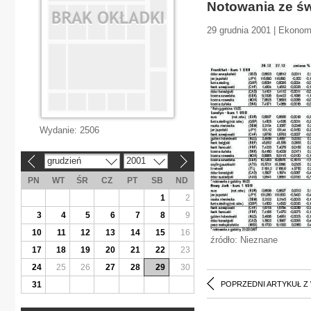
Notowania ze św
29 grudnia 2001 | Ekonom
Wydanie:
2506
grudzień
2001
«
»
PN
WT
ŚR
CZ
PT
SB
ND
1
2
3
4
5
6
7
8
9
10
11
12
13
14
15
16
źródło: Nieznane
17
18
19
20
21
22
23
24
25
26
27
28
29
30
31
POPRZEDNI ARTYKUŁ Z