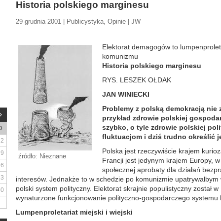
Historia polskiego marginesu
29 grudnia 2001 | Publicystyka, Opinie | JW
Elektorat demagogów to lumpenproleta
komunizmu
Historia polskiego marginesu
RYS. LESZEK OŁDAK
JAN WINIECKI
Problemy z polską demokracją nie z
przykład zdrowie polskiej gospoda
szybko, o tyle zdrowie polskiej pol
D
fluktuacjom i dziś trudno określić 
2
Polska jest rzeczywiście krajem kurio
9
źródło: Nieznane
Francji jest jedynym krajem Europy, w
16
społecznej aprobaty dla działań bez
23
interesów. Jednakże to w schedzie po komunizmie upatrywałbym
polski system polityczny. Elektorat skrajnie populistyczny został
30
wynaturzone funkcjonowanie polityczno-gospodarczego systemu
Lumpenproletariat miejski i wiejski