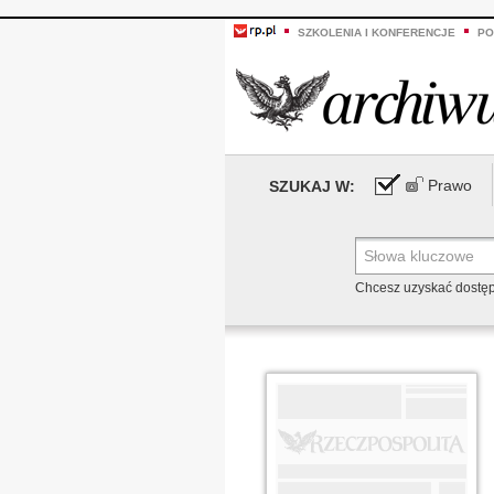
SZKOLENIA I KONFERENCJE
PO
Prawo
SZUKAJ W:
Chcesz uzyskać dostę