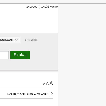
ZALOGUJ
ZAŁÓŻ KONTO
ANSOWANE
+ POMOC
A
A
A
NASTĘPNY ARTYKUŁ Z WYDANIA