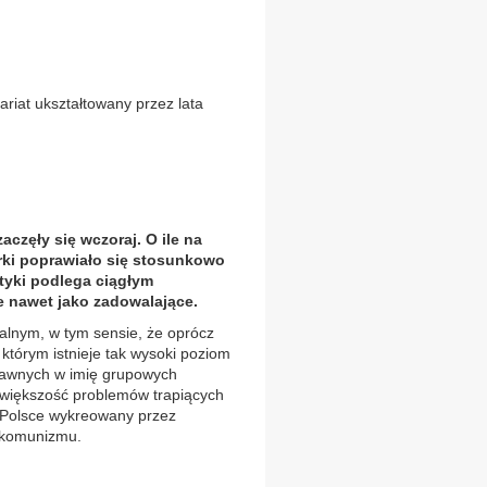
riat ukształtowany przez lata
aczęły się wczoraj. O ile na
rki poprawiało się stosunkowo
ityki podlega ciągłym
je nawet jako zadowalające.
zalnym, w tym sensie, że oprócz
 którym istnieje tak wysoki poziom
prawnych w imię grupowych
 większość problemów trapiących
 w Polsce wykreowany przez
 komunizmu.