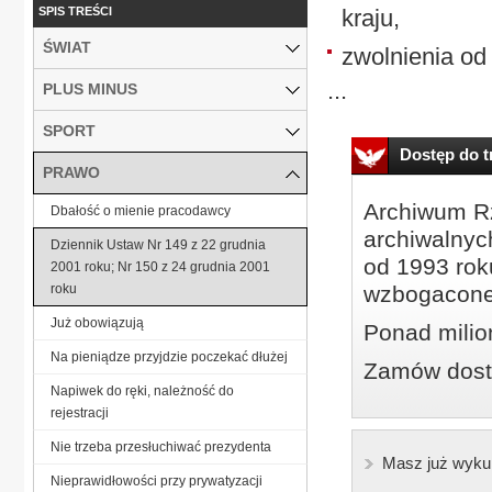
SPIS TREŚCI
kraju,
ŚWIAT
zwolnienia od
...
PLUS MINUS
SPORT
Dostęp do tr
PRAWO
Archiwum Rz
Dbałość o mienie pracodawcy
archiwalnyc
Dziennik Ustaw Nr 149 z 22 grudnia
od 1993 roku
2001 roku; Nr 150 z 24 grudnia 2001
roku
wzbogacone
Już obowiązują
Ponad milio
Na pieniądze przyjdzie poczekać dłużej
Zamów dostę
Napiwek do ręki, należność do
rejestracji
Nie trzeba przesłuchiwać prezydenta
Masz już wyku
Nieprawidłowości przy prywatyzacji