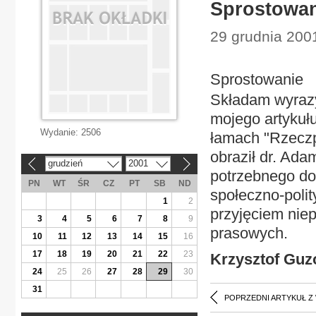
Sprostowan
29 grudnia 2001
Sprostowanie
Składam wyrazy
mojego artykuł
Wydanie:
2506
łamach "Rzeczpo
obraził dr. Ad
grudzień
2001
«
»
potrzebnego do
PN
WT
ŚR
CZ
PT
SB
ND
społeczno-poli
1
2
przyjęciem nie
3
4
5
6
7
8
9
prasowych.
10
11
12
13
14
15
16
17
18
19
20
21
22
23
Krzysztof Guz
24
25
26
27
28
29
30
31
POPRZEDNI ARTYKUŁ Z