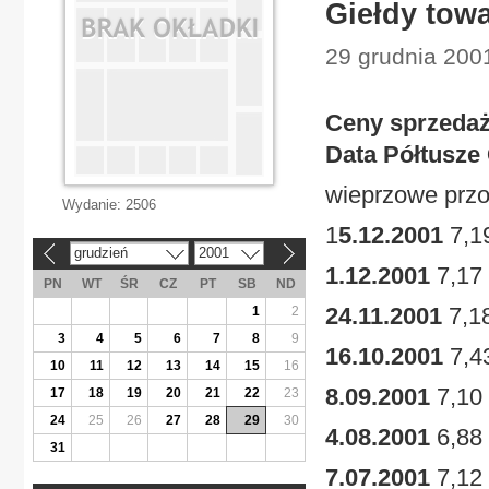
Giełdy tow
29 grudnia 200
Ceny sprzedaży
Data Półtusze 
wieprzowe przod
Wydanie:
2506
1
5.12.2001
7,1
grudzień
2001
«
»
1.12.2001
7,17
PN
WT
ŚR
CZ
PT
SB
ND
24.11.2001
7,1
1
2
3
4
5
6
7
8
9
16.10.2001
7,4
10
11
12
13
14
15
16
8.09.2001
7,10
17
18
19
20
21
22
23
24
25
26
27
28
29
30
4.08.2001
6,88
31
7.07.2001
7,12