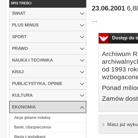
SPIS TREŚCI
23.06.2001
6,88
ŚWIAT
...
PLUS MINUS
SPORT
Dostęp do tr
PRAWO
Archiwum Rz
NAUKA I TECHNIKA
archiwalnyc
od 1993 roku
KRAJ
wzbogacone
PUBLICYSTYKA, OPINIE
Ponad milio
KULTURA
Zamów dostę
EKONOMIA
Akcje główne indeksy
Masz już wyku
Banki, Ubezpieczenia
Bieda z wydatkami