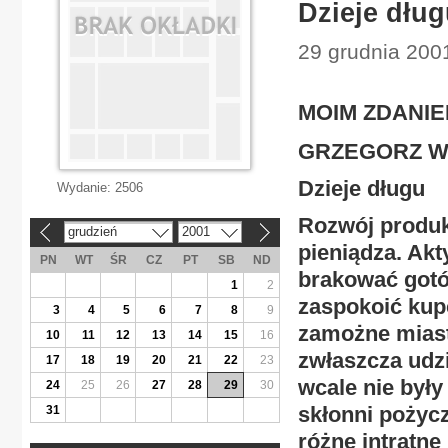
Dzieje dłu
29 grudnia 200
MOIM ZDANI
GRZEGORZ W
Dzieje długu
Wydanie:
2506
Rozwój produk
grudzień
2001
«
»
pieniądza. Ak
PN
WT
ŚR
CZ
PT
SB
ND
brakować gotów
1
2
zaspokoić kupc
3
4
5
6
7
8
9
zamożne miasta
10
11
12
13
14
15
16
zwłaszcza udz
17
18
19
20
21
22
23
wcale nie były
24
25
26
27
28
29
30
skłonni pożyc
31
różne intratne 