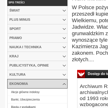
SPIS TREŚCI
W Polsce pożycz
ŚWIAT
przeszedł kupie
Wielkiemu, pot
PLUS MINUS
Jadwidze. Wład
SPORT
grunwaldzkim z
PRAWO
wynoszące tyle 
Kazimierza Jag
NAUKA I TECHNIKA
zakonem. Pochł
KRAJ
złotych....
PUBLICYSTYKA, OPINIE
Dostęp do tr
KULTURA
EKONOMIA
Archiwum Rz
archiwalnyc
Akcje główne indeksy
od 1993 roku
Banki, Ubezpieczenia
wzbogacone
Bieda z wydatkami