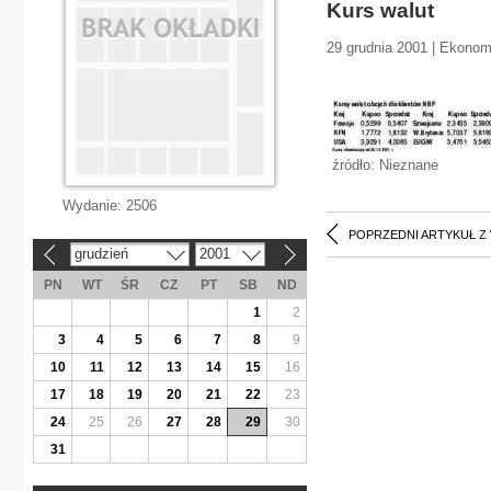
Kurs walut
29 grudnia 2001 | Ekonom
źródło: Nieznane
Wydanie:
2506
POPRZEDNI ARTYKUŁ Z
grudzień
2001
«
»
PN
WT
ŚR
CZ
PT
SB
ND
1
2
3
4
5
6
7
8
9
10
11
12
13
14
15
16
17
18
19
20
21
22
23
24
25
26
27
28
29
30
31