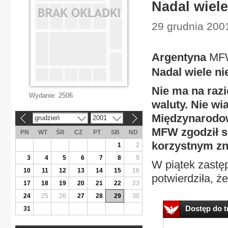
Nadal wiel
29 grudnia 200
Argentyna
MFW
Nadal wiele n
Nie ma na raz
Wydanie:
2506
waluty. Nie w
Międzynarodo
grudzień
2001
«
»
MFW zgodził si
PN
WT
ŚR
CZ
PT
SB
ND
korzystnym zn
1
2
3
4
5
6
7
8
9
W piątek zastę
10
11
12
13
14
15
16
potwierdziła, ż
17
18
19
20
21
22
23
24
25
26
27
28
29
30
Dostęp do tr
31