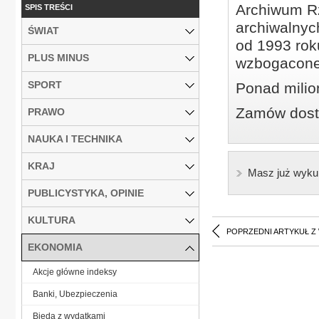
Archiwum Rz
SPIS TREŚCI
archiwalnyc
ŚWIAT
od 1993 roku
PLUS MINUS
wzbogacone
SPORT
Ponad milio
Zamów dostę
PRAWO
NAUKA I TECHNIKA
KRAJ
Masz już wyku
PUBLICYSTYKA, OPINIE
KULTURA
POPRZEDNI ARTYKUŁ Z
EKONOMIA
Akcje główne indeksy
Banki, Ubezpieczenia
Bieda z wydatkami