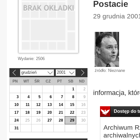
Postacie
29 grudnia 2001
Wydanie:
2506
źródło: Nieznane
grudzień
2001
«
»
PN
WT
ŚR
CZ
PT
SB
ND
1
2
informacja, któr
3
4
5
6
7
8
9
10
11
12
13
14
15
16
Dostęp do tr
17
18
19
20
21
22
23
24
25
26
27
28
29
30
Archiwum Rz
31
archiwalnyc