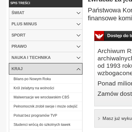
SPIS TREŚCI
Państwowa Kom
ŚWIAT
finansowe komi
PLUS MINUS
SPORT
Dostęp do tr
PRAWO
Archiwum Rz
archiwalnyc
NAUKA I TECHNIKA
od 1993 roku
KRAJ
wzbogacone
Bilans po Nowym Roku
Ponad milio
Król żelatyny na wolności
Zamów dostę
Malwersacje we wrocławskim CBŚ
Pełnomocnik zrobił swoje i może odejść
Polsat bez programów TVP
Masz już wyku
Studenci wrócą do szkolnych ławek