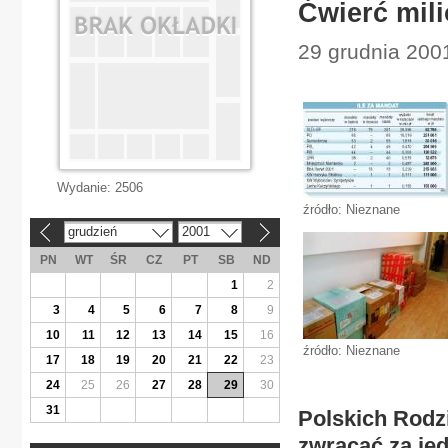
Ćwierć mili
29 grudnia 2001
Wydanie:
2506
źródło: Nieznane
grudzień
2001
«
»
PN
WT
ŚR
CZ
PT
SB
ND
1
2
3
4
5
6
7
8
9
10
11
12
13
14
15
16
źródło: Nieznane
17
18
19
20
21
22
23
24
25
26
27
28
29
30
31
Polskich Rodzi
zwracać za jed