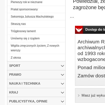
Powiedział, ż
Pierwszy rok w nieznane
zagrożone bę
Prałat sponsorowany
...
Seksmisja Juliusza Machulskiego
Straszą nas
Dostęp do tr
Trójgłosowy lament
Umówmy się z rządem
Archiwum Rz
Wigilia zmęczonych życiem; Z nowych
archiwalnyc
wierszy
od 1993 roku
Z ukosa
wzbogacone
SPORT
Ponad milio
PRAWO
Zamów dostę
NAUKA I TECHNIKA
KRAJ
Masz już wyku
PUBLICYSTYKA, OPINIE