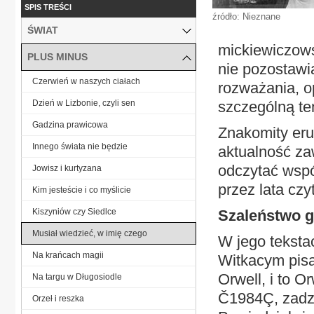
SPIS TREŚCI
źródło: Nieznane
ŚWIAT
mickiewiczows
PLUS MINUS
nie pozostawi
Czerwień w naszych ciałach
rozważania, o
Dzień w Lizbonie, czyli sen
szczególną te
Gadzina prawicowa
Znakomity eru
Innego świata nie będzie
aktualność za
odczytać współ
Jowisz i kurtyzana
przez lata czy
Kim jesteście i co myślicie
Kiszyniów czy Siedlce
Szaleństwo g
Musiał wiedzieć, w imię czego
W jego teksta
Na krańcach magii
Witkacym pisał
Orwell, i to 
Na targu w Długosiodle
Č1984Ç, zadzi
Orzeł i reszka