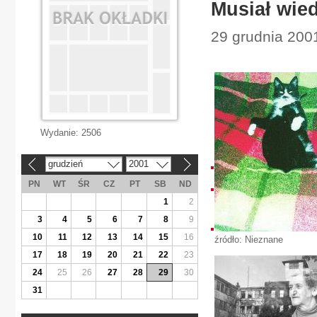
Musiał wied
29 grudnia 2001
Wydanie:
2506
grudzień
2001
«
»
PN
WT
ŚR
CZ
PT
SB
ND
1
2
3
4
5
6
7
8
9
10
11
12
13
14
15
16
źródło: Nieznane
17
18
19
20
21
22
23
24
25
26
27
28
29
30
31