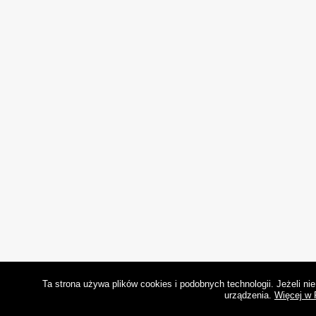
Ta strona używa plików cookies i podobnych technologii. Jeżeli n
urządzenia.
Więcej w 