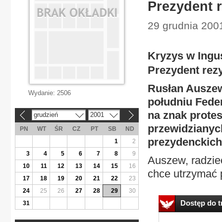
Prezydent 
29 grudnia 2001
Kryzys w Ingus
Prezydent rez
Rusłan Auszew,
Wydanie:
2506
południu Feder
na znak prote
grudzień
2001
«
»
przewidzianyc
PN
WT
ŚR
CZ
PT
SB
ND
prezydenckich
1
2
3
4
5
6
7
8
9
Auszew, radziec
10
11
12
13
14
15
16
chce utrzymać 
17
18
19
20
21
22
23
24
25
26
27
28
29
30
Dostęp do tr
31