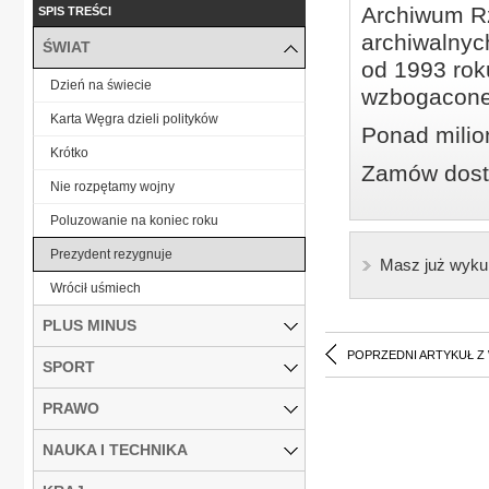
Archiwum Rz
SPIS TREŚCI
archiwalnyc
ŚWIAT
od 1993 roku
Dzień na świecie
wzbogacone
Karta Węgra dzieli polityków
Ponad milio
Krótko
Zamów dostę
Nie rozpętamy wojny
Poluzowanie na koniec roku
Prezydent rezygnuje
Masz już wyku
Wrócił uśmiech
PLUS MINUS
POPRZEDNI ARTYKUŁ Z
SPORT
PRAWO
NAUKA I TECHNIKA