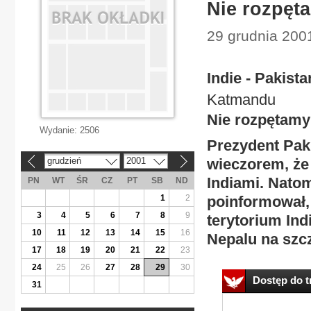
Nie rozpęt
29 grudnia 2001
Indie - Pakista
Katmandu
Nie rozpętamy
Wydanie:
2506
Prezydent Pak
grudzień
2001
wieczorem, że
«
»
Indiami. Natom
PN
WT
ŚR
CZ
PT
SB
ND
1
2
poinformował, 
3
4
5
6
7
8
9
terytorium Ind
10
11
12
13
14
15
16
Nepalu na szc
17
18
19
20
21
22
23
24
25
26
27
28
29
30
Dostęp do tr
31