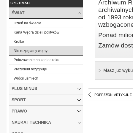
Archiwum Rz
SPIS TREŚCI
archiwalnyc
ŚWIAT
od 1993 roku
Dzień na świecie
wzbogacone
Karta Węgra dzieli polityków
Ponad milio
Krótko
Zamów dostę
Nie rozpętamy wojny
Poluzowanie na koniec roku
Prezydent rezygnuje
Masz już wyku
Wrócił uśmiech
PLUS MINUS
POPRZEDNI ARTYKUŁ Z
SPORT
PRAWO
NAUKA I TECHNIKA