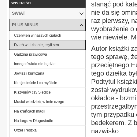
stanąć pod kat
SPIS TREŚCI
nie da się omi
ŚWIAT
raz pierwszy, 
PLUS MINUS
wyobrażenie o c
Czerwień w naszych ciałach
wie niewiele. M
Dzień w Lizbonie, czyli sen
Autor książki z
Gadzina prawicowa
tego sprawę, że 
przeciętnego E
Innego świata nie będzie
tego dziełka b
Jowisz i kurtyzana
Podtytuł książk
Kim jesteście i co myślicie
został wydrukow
Kiszyniów czy Siedlce
okładce - brzmi
Musiał wiedzieć, w imię czego
przestrzegałb
Na krańcach magii
tym przypadku 
Na targu w Długosiodle
bedekerem. Z b
nazwisko...
Orzeł i reszka