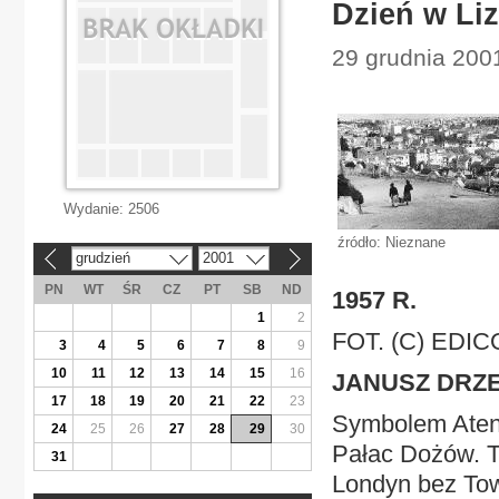
Dzień w Liz
29 grudnia 2001
Wydanie:
2506
źródło: Nieznane
grudzień
2001
«
»
PN
WT
ŚR
CZ
PT
SB
ND
1957 R.
1
2
FOT. (C) EDI
3
4
5
6
7
8
9
10
11
12
13
14
15
16
JANUSZ DRZ
17
18
19
20
21
22
23
Symbolem Aten 
24
25
26
27
28
29
30
Pałac Dożów. Tr
31
Londyn bez Tow