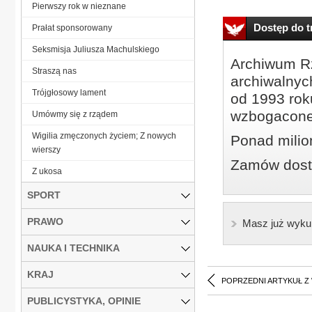
Pierwszy rok w nieznane
Dostęp do tr
Prałat sponsorowany
Seksmisja Juliusza Machulskiego
Archiwum Rz
Straszą nas
archiwalnyc
Trójgłosowy lament
od 1993 roku
wzbogacone
Umówmy się z rządem
Wigilia zmęczonych życiem; Z nowych
Ponad milio
wierszy
Zamów dostę
Z ukosa
SPORT
PRAWO
Masz już wyku
NAUKA I TECHNIKA
KRAJ
POPRZEDNI ARTYKUŁ Z
PUBLICYSTYKA, OPINIE