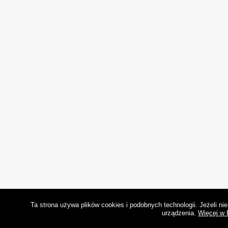
Ta strona używa plików cookies i podobnych technologii. Jeżeli n
urządzenia.
Więcej w 