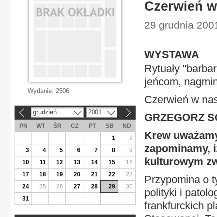
Czerwień w
29 grudnia 2001
WYSTAWA
Rytuały "barbar
jeńcom, nagmi
Wydanie:
2506
Czerwień w nas
grudzień
2001
«
»
GRZEGORZ 
PN
WT
ŚR
CZ
PT
SB
ND
Krew uważamy 
1
2
zapominamy, i
3
4
5
6
7
8
9
kulturowym zw
10
11
12
13
14
15
16
17
18
19
20
21
22
23
Przypomina o t
24
25
26
27
28
29
30
polityki i pato
31
frankfurckich p