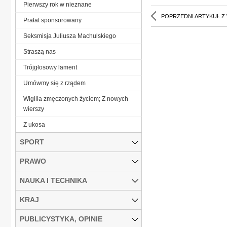
Pierwszy rok w nieznane
POPRZEDNI ARTYKUŁ Z
Prałat sponsorowany
Seksmisja Juliusza Machulskiego
Straszą nas
Trójgłosowy lament
Umówmy się z rządem
Wigilia zmęczonych życiem; Z nowych
wierszy
Z ukosa
SPORT
PRAWO
NAUKA I TECHNIKA
KRAJ
PUBLICYSTYKA, OPINIE