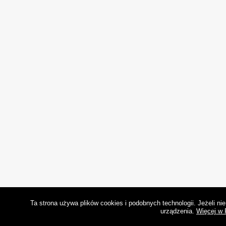
Ta strona używa plików cookies i podobnych technologii. Jeżeli n
urządzenia.
Więcej w 