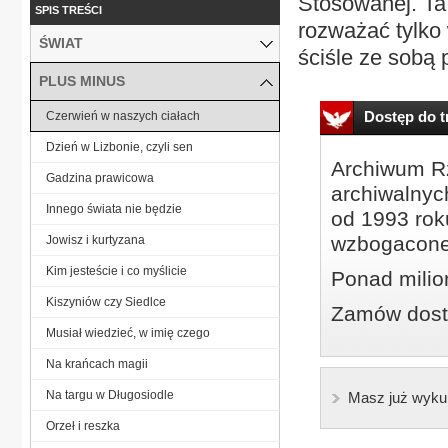
Stosowanej. Ta 
SPIS TREŚCI
rozważać tylko 
ŚWIAT
ściśle ze sobą 
PLUS MINUS
Dostęp do tr
Czerwień w naszych ciałach
Dzień w Lizbonie, czyli sen
Archiwum Rz
Gadzina prawicowa
archiwalnyc
Innego świata nie będzie
od 1993 roku
wzbogacone
Jowisz i kurtyzana
Kim jesteście i co myślicie
Ponad milio
Kiszyniów czy Siedlce
Zamów dostę
Musiał wiedzieć, w imię czego
Na krańcach magii
Na targu w Długosiodle
Masz już wyku
Orzeł i reszka