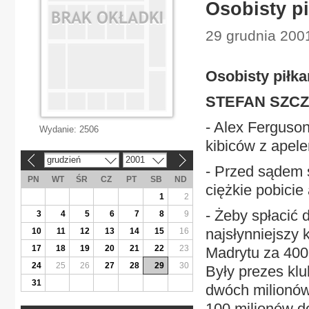
Osobisty pi
29 grudnia 2001
Osobisty piłka
STEFAN SZC
- Alex Ferguson
Wydanie:
2506
kibiców z apele
grudzień
2001
«
»
- Przed sądem 
PN
WT
ŚR
CZ
PT
SB
ND
ciężkie pobicie
1
2
- Żeby spłacić 
3
4
5
6
7
8
9
najsłynniejszy
10
11
12
13
14
15
16
17
18
19
20
21
22
23
Madrytu za 400
24
25
26
27
28
29
30
Były prezes klu
31
dwóch milionów
100 milionów d