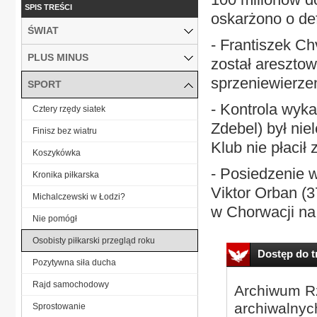
SPIS TREŚCI
oskarżono o de
ŚWIAT
- Frantiszek Ch
PLUS MINUS
został areszto
sprzeniewierze
SPORT
- Kontrola wyka
Cztery rzędy siatek
Zdebel) był nie
Finisz bez wiatru
Klub nie płacił 
Koszykówka
- Posiedzenie 
Kronika piłkarska
Viktor Orban (3
Michalczewski w Łodzi?
w Chorwacji na
Nie pomógł
Osobisty piłkarski przegląd roku
Dostęp do tr
Pozytywna siła ducha
Rajd samochodowy
Archiwum Rz
archiwalnyc
Sprostowanie