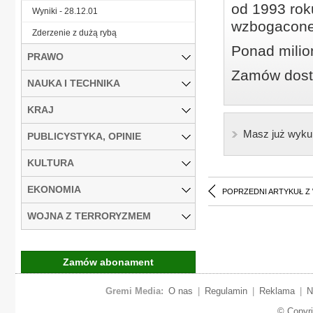
od 1993 roku
Wyniki - 28.12.01
wzbogacone
Zderzenie z dużą rybą
Ponad milio
PRAWO
Zamów dostę
NAUKA I TECHNIKA
KRAJ
Masz już wyku
PUBLICYSTYKA, OPINIE
KULTURA
EKONOMIA
POPRZEDNI ARTYKUŁ Z
WOJNA Z TERRORYZMEM
Zamów abonament
Gremi Media:
O nas
|
Regulamin
|
Reklama
|
N
© Copyr