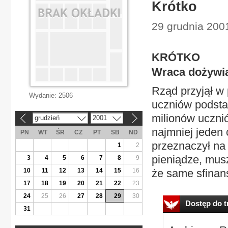
Krótko
29 grudnia 2001
KRÓTKO
Wraca dożywi
Rząd przyjął w
Wydanie:
2506
uczniów podsta
milionów uczni
grudzień
2001
«
»
najmniej jeden 
PN
WT
ŚR
CZ
PT
SB
ND
przeznaczył na 
1
2
pieniądze, mus
3
4
5
6
7
8
9
10
11
12
13
14
15
16
że same sfinans
17
18
19
20
21
22
23
24
25
26
27
28
29
30
Dostęp do tr
31