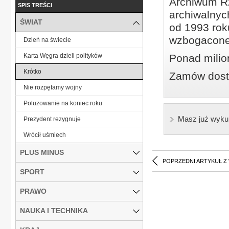
Archiwum Rz
SPIS TREŚCI
archiwalnyc
ŚWIAT
od 1993 roku
wzbogacone
Dzień na świecie
Karta Węgra dzieli polityków
Ponad milio
Krótko
Zamów dostę
Nie rozpętamy wojny
Poluzowanie na koniec roku
Masz już wyku
Prezydent rezygnuje
Wrócił uśmiech
PLUS MINUS
POPRZEDNI ARTYKUŁ Z
SPORT
PRAWO
NAUKA I TECHNIKA